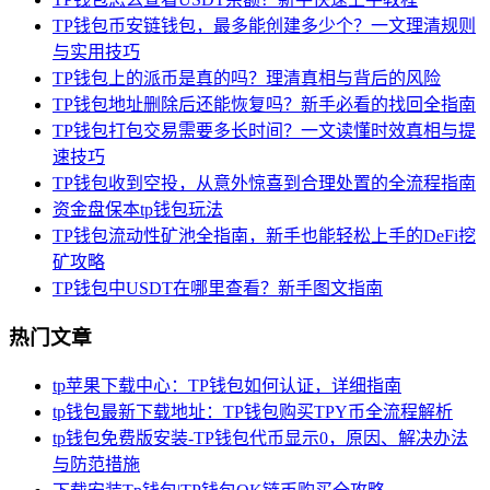
TP钱包币安链钱包，最多能创建多少个？一文理清规则
与实用技巧
TP钱包上的派币是真的吗？理清真相与背后的风险
TP钱包地址删除后还能恢复吗？新手必看的找回全指南
TP钱包打包交易需要多长时间？一文读懂时效真相与提
速技巧
TP钱包收到空投，从意外惊喜到合理处置的全流程指南
资金盘保本tp钱包玩法
TP钱包流动性矿池全指南，新手也能轻松上手的DeFi挖
矿攻略
TP钱包中USDT在哪里查看？新手图文指南
热门文章
tp苹果下载中心：TP钱包如何认证，详细指南
tp钱包最新下载地址：TP钱包购买TPY币全流程解析
tp钱包免费版安装-TP钱包代币显示0，原因、解决办法
与防范措施