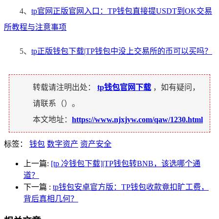
4、
tp官网正版官网入口：TP钱包直接提USDT到OK交易
所教程与注意事项
5、
tp正版钱包下载|TP钱包中没上交易所的币可以买吗？
转载请注明出处：
tp钱包官网下载
，如有疑问，
请联系（
）。
本文地址：
https://www.njxjyw.com/qaw/1230.html
标签：
钱包
数字资产
资产安全
上一篇:
[tp 冷钱包下载]|TP钱包转BNB，该选哪个通
道？
下一篇
:
tp钱包安卓官方版：TP钱包收款竟扣旷工费，
背后真相几何？