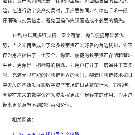
泄露，资产就如同失去了保护的宝藏，将面临被盗的巨大风
险，在进行数字资产交易时，用户要如同对待精密手术一般，
仔细确认交易信息，避免因操作失误而造成不必要的损失。
TP钱包以其多链支持、安全可靠、操作便捷等显著优
势，当之无愧地成为了众多数字资产爱好者的首选钱包，它不
仅为用户提供了一个安全、稳定、便捷的数字资产存储和管理
平台，更像是一把神奇的钥匙，为用户打开了一扇通往丰富多
彩、充满无限可能的区块链世界的大门，随着区块链技术如日
中天般的不断发展和数字资产市场的日益繁荣壮大，TP钱包
有望在未来的数字资产领域发挥更加举足轻重的作用，为用户
带来更多意想不到的惊喜和价值。
相关阅读：
1、
TokenPocket 钱包导入全攻略