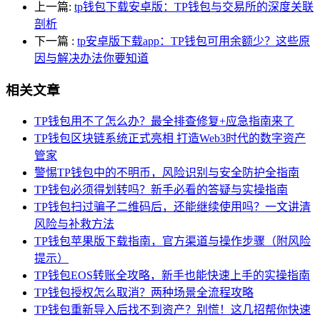
上一篇:
tp钱包下载安卓版：TP钱包与交易所的深度关联
剖析
下一篇
:
tp安卓版下载app：TP钱包可用余额少？这些原
因与解决办法你要知道
相关文章
TP钱包用不了怎么办？最全排查修复+应急指南来了
TP钱包区块链系统正式亮相 打造Web3时代的数字资产
管家
警惕TP钱包中的不明币，风险识别与安全防护全指南
TP钱包必须得划转吗？新手必看的答疑与实操指南
TP钱包扫过骗子二维码后，还能继续使用吗？一文讲清
风险与补救方法
TP钱包苹果版下载指南，官方渠道与操作步骤（附风险
提示）
TP钱包EOS转账全攻略，新手也能快速上手的实操指南
TP钱包授权怎么取消？两种场景全流程攻略
TP钱包重新导入后找不到资产？别慌！这几招帮你快速