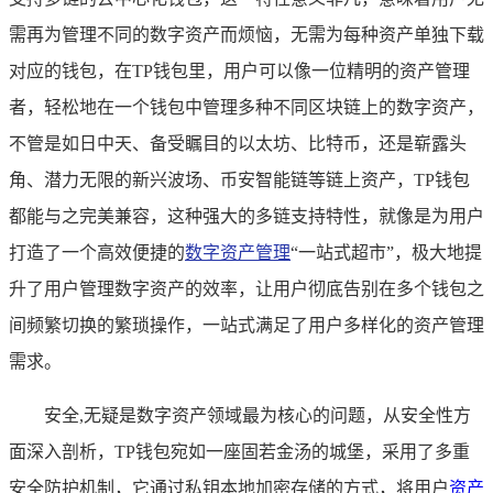
需再为管理不同的数字资产而烦恼，无需为每种资产单独下载
对应的钱包，在TP钱包里，用户可以像一位精明的资产管理
者，轻松地在一个钱包中管理多种不同区块链上的数字资产，
不管是如日中天、备受瞩目的以太坊、比特币，还是崭露头
角、潜力无限的新兴波场、币安智能链等链上资产，TP钱包
都能与之完美兼容，这种强大的多链支持特性，就像是为用户
打造了一个高效便捷的
数字资产管理
“一站式超市”，极大地提
升了用户管理数字资产的效率，让用户彻底告别在多个钱包之
间频繁切换的繁琐操作，一站式满足了用户多样化的资产管理
需求。
安全,无疑是数字资产领域最为核心的问题，从安全性方
面深入剖析，TP钱包宛如一座固若金汤的城堡，采用了多重
安全防护机制，它通过私钥本地加密存储的方式，将用户
资产