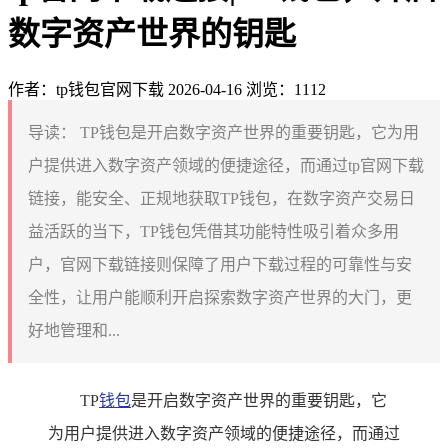
数字资产世界的钥匙
作者：tp钱包官网下载
2026-04-16
浏览：1112
导读：
TP钱包是开启数字资产世界的重要钥匙，它为用
户提供进入数字资产领域的便捷途径，而通过tp官网下载
链接，能安全、正规地获取TP钱包，在数字资产交易日
益活跃的当下，TP钱包凭借其功能特性吸引着众多用
户，官网下载链接则保障了用户下载过程的可靠性与安
全性，让用户能顺利开启探索数字资产世界的大门，更
好地管理和...
TP
钱包
是开启数字资产世界的重要钥匙，它
为用户提供进入数字资产领域的便捷途径，而通过