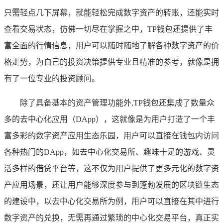
只需轻点几下屏幕，就能轻松完成数字资产的转账，还能实时
查看交易状态，仿佛一切尽在掌握之中，TP钱包还提供了丰
富全面的行情信息，用户可以随时随地了解各种数字资产的价
格走势，为自己的投资决策提供专业且精准的参考，就像是拥
有了一位专业的投资顾问。
除了具备基本的资产管理功能外,TP钱包还集成了数量众
多的去中心化应用（DApp），这就像是为用户打造了一个丰
富多彩的数字资产应用生态乐园，用户可以直接在钱包内访问
各种热门的DApp，如去中心化交易所、趣味十足的游戏、灵
活多样的借贷平台等，这不仅为用户提供了更多元化的数字资
产应用场景，还让用户能够深度参与到蓬勃发展的区块链生态
的建设中，以去中心化交易所为例，用户可以直接在其中进行
数字资产的兑换，无需再通过繁琐的中心化交易平台，真正实