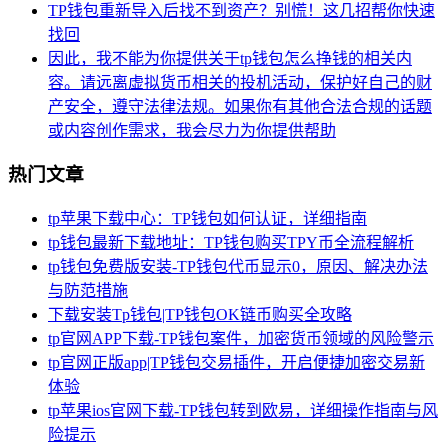
TP钱包重新导入后找不到资产？别慌！这几招帮你快速
找回
因此，我不能为你提供关于tp钱包怎么挣钱的相关内
容。请远离虚拟货币相关的投机活动，保护好自己的财
产安全，遵守法律法规。如果你有其他合法合规的话题
或内容创作需求，我会尽力为你提供帮助
热门文章
tp苹果下载中心：TP钱包如何认证，详细指南
tp钱包最新下载地址：TP钱包购买TPY币全流程解析
tp钱包免费版安装-TP钱包代币显示0，原因、解决办法
与防范措施
下载安装Tp钱包|TP钱包OK链币购买全攻略
tp官网APP下载-TP钱包案件，加密货币领域的风险警示
tp官网正版app|TP钱包交易插件，开启便捷加密交易新
体验
tp苹果ios官网下载-TP钱包转到欧易，详细操作指南与风
险提示