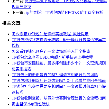
上一篇:
tp钱包苹果下载地址：TP钱包闪兑教程，快速实
现资产兑换
下一篇
:
tp苹果版：TP钱包跨链HECO及矿工费全解析
相关文章
怎么恢复TP钱包？超详细实操教程+风险提示
TP钱包授权状态自查全攻略，轻松确认钱包是否被异常
授权
怎么看TP钱包账户？一文读懂新手入门全指南
TP钱包怎么查看USDT余额？新手快速上手教程
TP钱包币安链钱包，最多能创建多少个？一文理清规则
与实用技巧
TP钱包上的派币是真的吗？理清真相与背后的风险
TP钱包地址删除后还能恢复吗？新手必看的找回全指南
TP钱包打包交易需要多长时间？一文读懂时效真相与提
速技巧
TP钱包收到空投，从意外惊喜到合理处置的全流程指南
资金盘保本tp钱包玩法