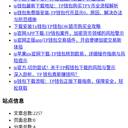
tp钱包最新下载地址：TP钱包购买TPY币全流程解析
tp钱包免费版安装-TP钱包代币显示0，原因、解决办法
与防范措施
下载安装Tp钱包|TP钱包OK链币购买全攻略
tp官网APP下载-TP钱包案件，加密货币领域的风险警示
tp官网正版app|TP钱包交易插件，开启便捷加密交易新
体验
tp苹果ios官网下载-TP钱包转到欧易，详细操作指南与风
险提示
tp官方-切勿尝试！关于TP假钱包下载的风险与警示
深入剖析，TP 钱包真能赚钱吗？
tp钱包下载流程：TP钱包正版下载指南，保障安全，轻
松获取
站点信息
文章总数:2257
页面总数:0
分类总数:4