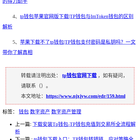
的得力助手
4、
tp钱包苹果官网版下载|TP钱包与ImToken钱包的区别
解析
5、
苹果下载不了tp钱包|TP钱包支付密码是私钥吗？一文
带你了解真相
转载请注明出处：
tp钱包官网下载
，如有疑问，
请联系（
）。
本文地址：
https://www.njxjyw.com/edr/159.html
标签：
钱包
数字资产
数字资产管理
上一篇:
下载安装Tp钱包-TP钱包充值到交易所全流程解
析
下一篇
:
tp钱包下载入口：TP钱包转错链，应对策略全