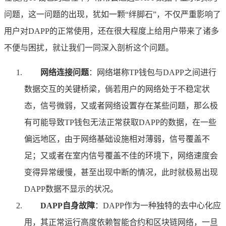
问题，这一问题的出现，犹如一颗“绊脚石”，不仅严重影响了
用户对DAPP的正常使用，还在很大程度上给用户带来了诸多
不便与困扰，就让我们一同深入剖析这个问题。
网络连接问题
：网络堪称TP钱包与DAPP之间进行
数据交互的关键桥梁，倘若用户的网络处于不稳定状
态，信号微弱，又或者网络设置存在某些问题，那么极
有可能导致TP钱包无法正常获取DAPP的数据，在一些
偏远地区，由于网络基础设施相对薄弱，信号覆盖不
足；又或者在室内信号覆盖不佳的环境下，网络速度会
变得异常缓慢，甚至出现中断的情况，此时就极易出现
DAPP数据不显示的状况。
DAPP自身故障
：DAPP作为一种独特的去中心化应
用，其正常运行高度依赖智能合约和区块链网络，一旦