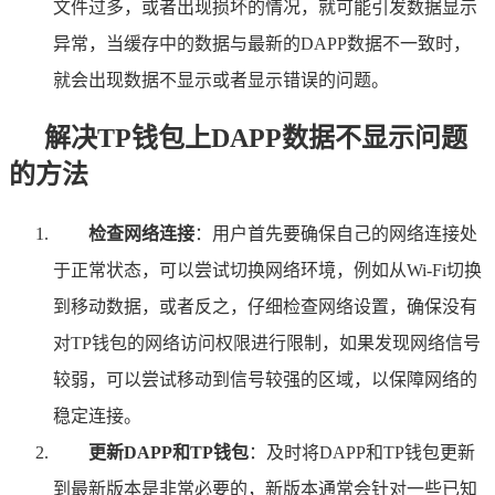
文件过多，或者出现损坏的情况，就可能引发数据显示
异常，当缓存中的数据与最新的DAPP数据不一致时，
就会出现数据不显示或者显示错误的问题。
解决TP钱包上DAPP数据不显示问题
的方法
检查网络连接
：用户首先要确保自己的网络连接处
于正常状态，可以尝试切换网络环境，例如从Wi-Fi切换
到移动数据，或者反之，仔细检查网络设置，确保没有
对TP钱包的网络访问权限进行限制，如果发现网络信号
较弱，可以尝试移动到信号较强的区域，以保障网络的
稳定连接。
更新DAPP和TP钱包
：及时将DAPP和TP钱包更新
到最新版本是非常必要的，新版本通常会针对一些已知