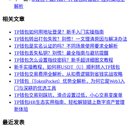
解析
相关文章
TP钱包如何用地址登录？新手入门实操指南
TP钱包转出打包失败？别慌！一文理清原因与解决办法
TP钱包是实名认证的吗？不同场景使用要求全解析
TP钱包丢失私钥？别慌！最全指南与避坑提醒
TP钱包怎么设置指纹密码？新手超详细图文教程
新手实操教程，如何将USDT（U）顺利转入TP钱包
TP钱包交易费用全解析，从扣费逻辑到省钱实战攻略
TP钱包（TokenPocket）优势全解析，为何它是Web3入
门与深耕的优选工具
TP钱包交易别踩坑，滑点设置过低，小心交易变废单
TP钱包HB生态实用指南，轻松解锁链上数字资产管理
新体验
最近发表