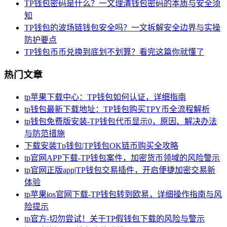
TP钱包密码是什么？一文理清钱包密码的本质与安全须
知
TP钱包的波场链钱包安全吗？一文拆解安全边界与实操
防护要点
TP钱包币币兑换到底划不划算？看完这篇你就懂了
热门文章
tp苹果下载中心：TP钱包如何认证，详细指南
tp钱包最新下载地址：TP钱包购买TPY币全流程解析
tp钱包免费版安装-TP钱包代币显示0，原因、解决办法
与防范措施
下载安装Tp钱包|TP钱包OK链币购买全攻略
tp官网APP下载-TP钱包案件，加密货币领域的风险警示
tp官网正版app|TP钱包交易插件，开启便捷加密交易新
体验
tp苹果ios官网下载-TP钱包转到欧易，详细操作指南与风
险提示
tp官方-切勿尝试！关于TP假钱包下载的风险与警示