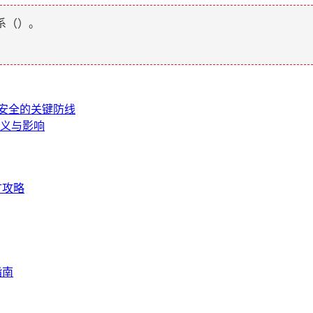
系（
）。
产安全的关键防线
意义与影响
矿攻略
指南