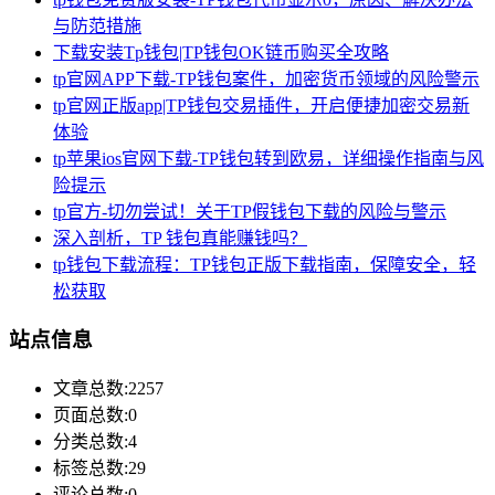
与防范措施
下载安装Tp钱包|TP钱包OK链币购买全攻略
tp官网APP下载-TP钱包案件，加密货币领域的风险警示
tp官网正版app|TP钱包交易插件，开启便捷加密交易新
体验
tp苹果ios官网下载-TP钱包转到欧易，详细操作指南与风
险提示
tp官方-切勿尝试！关于TP假钱包下载的风险与警示
深入剖析，TP 钱包真能赚钱吗？
tp钱包下载流程：TP钱包正版下载指南，保障安全，轻
松获取
站点信息
文章总数:2257
页面总数:0
分类总数:4
标签总数:29
评论总数:0