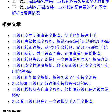
上一篇:
下载tp钱包苹果：TP钱包购买火星币全流程指南
下一篇
:
tp钱包下载安装：TP冷钱包是免费的吗？深度
解析其费用情况
相关文章
TP钱包交易明细查询全指南，新手也能快速上手
TP钱包高级模式全攻略，解锁Web3进阶玩法的实用指南
TP钱包转币详解，从0到1学会转账，避开90%的新手坑
TP钱包私钥，并非设置而来，正确查看与备份指南
TP钱包转账失败？别慌！一文理清常见原因与解决办法
TP钱包安全性深度解析，数字货币钱包的安全底线与实
用防护指南
TP钱包租能量全解析，解答怎么了与实操全流程
怎么恢复TP钱包？超详细实操教程+风险提示
TP钱包授权状态自查全攻略，轻松确认钱包是否被异常
授权
怎么看TP钱包账户？一文读懂新手入门全指南