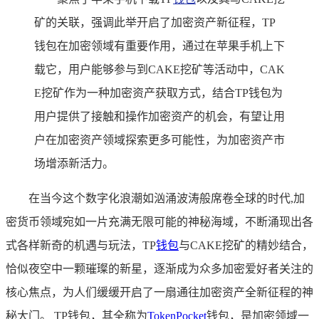
矿的关联，强调此举开启了加密资产新征程，TP
钱包在加密领域有重要作用，通过在苹果手机上下
载它，用户能够参与到CAKE挖矿等活动中，CAK
E挖矿作为一种加密资产获取方式，结合TP钱包为
用户提供了接触和操作加密资产的机会，有望让用
户在加密资产领域探索更多可能性，为加密资产市
场增添新活力。
在当今这个数字化浪潮如汹涌波涛般席卷全球的时代,加
密货币领域宛如一片充满无限可能的神秘海域，不断涌现出各
式各样新奇的机遇与玩法，TP
钱包
与CAKE挖矿的精妙结合，
恰似夜空中一颗璀璨的新星，逐渐成为众多加密爱好者关注的
核心焦点，为人们缓缓开启了一扇通往加密资产全新征程的神
秘大门。 TP钱包，其全称为
TokenPocket
钱包，是加密领域一