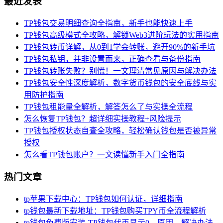
最近发表
TP钱包交易明细查询全指南，新手也能快速上手
TP钱包高级模式全攻略，解锁Web3进阶玩法的实用指南
TP钱包转币详解，从0到1学会转账，避开90%的新手坑
TP钱包私钥，并非设置而来，正确查看与备份指南
TP钱包转账失败？别慌！一文理清常见原因与解决办法
TP钱包安全性深度解析，数字货币钱包的安全底线与实
用防护指南
TP钱包租能量全解析，解答怎么了与实操全流程
怎么恢复TP钱包？超详细实操教程+风险提示
TP钱包授权状态自查全攻略，轻松确认钱包是否被异常
授权
怎么看TP钱包账户？一文读懂新手入门全指南
热门文章
tp苹果下载中心：TP钱包如何认证，详细指南
tp钱包最新下载地址：TP钱包购买TPY币全流程解析
tp钱包免费版安装-TP钱包代币显示0，原因、解决办法