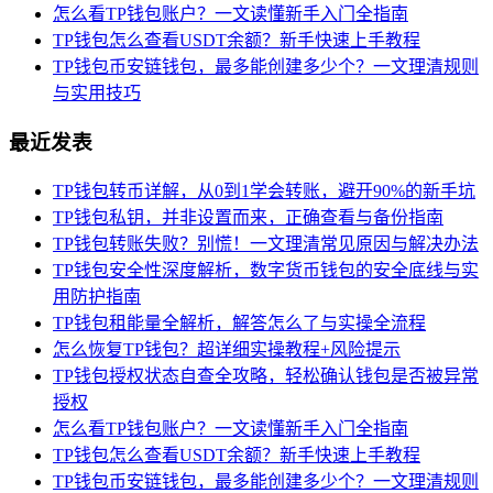
怎么看TP钱包账户？一文读懂新手入门全指南
TP钱包怎么查看USDT余额？新手快速上手教程
TP钱包币安链钱包，最多能创建多少个？一文理清规则
与实用技巧
最近发表
TP钱包转币详解，从0到1学会转账，避开90%的新手坑
TP钱包私钥，并非设置而来，正确查看与备份指南
TP钱包转账失败？别慌！一文理清常见原因与解决办法
TP钱包安全性深度解析，数字货币钱包的安全底线与实
用防护指南
TP钱包租能量全解析，解答怎么了与实操全流程
怎么恢复TP钱包？超详细实操教程+风险提示
TP钱包授权状态自查全攻略，轻松确认钱包是否被异常
授权
怎么看TP钱包账户？一文读懂新手入门全指南
TP钱包怎么查看USDT余额？新手快速上手教程
TP钱包币安链钱包，最多能创建多少个？一文理清规则