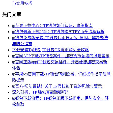
与实用技巧
热门文章
tp苹果下载中心：TP钱包如何认证，详细指南
tp钱包最新下载地址：TP钱包购买TPY币全流程解析
tp钱包免费版安装-TP钱包代币显示0，原因、解决办法
与防范措施
下载安装Tp钱包|TP钱包OK链币购买全攻略
tp官网APP下载-TP钱包案件，加密货币领域的风险警示
tp官网正版app|TP钱包交易插件，开启便捷加密交易新
体验
tp苹果ios官网下载-TP钱包转到欧易，详细操作指南与风
险提示
tp官方-切勿尝试！关于TP假钱包下载的风险与警示
深入剖析，TP 钱包真能赚钱吗？
tp钱包下载流程：TP钱包正版下载指南，保障安全，轻
松获取