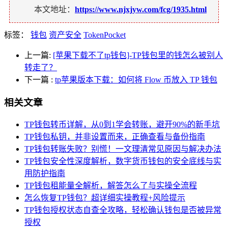
本文地址：
https://www.njxjyw.com/fcg/1935.html
标签：
钱包
资产安全
TokenPocket
上一篇:
[苹果下载不了tp钱包]-TP钱包里的钱怎么被别人
转走了？
下一篇
:
tp苹果版本下载：如何将 Flow 币放入 TP 钱包
相关文章
TP钱包转币详解，从0到1学会转账，避开90%的新手坑
TP钱包私钥，并非设置而来，正确查看与备份指南
TP钱包转账失败？别慌！一文理清常见原因与解决办法
TP钱包安全性深度解析，数字货币钱包的安全底线与实
用防护指南
TP钱包租能量全解析，解答怎么了与实操全流程
怎么恢复TP钱包？超详细实操教程+风险提示
TP钱包授权状态自查全攻略，轻松确认钱包是否被异常
授权