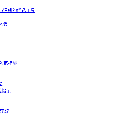
入门与深耕的优选工具
体验
与防范措施
验
险提示
松获取