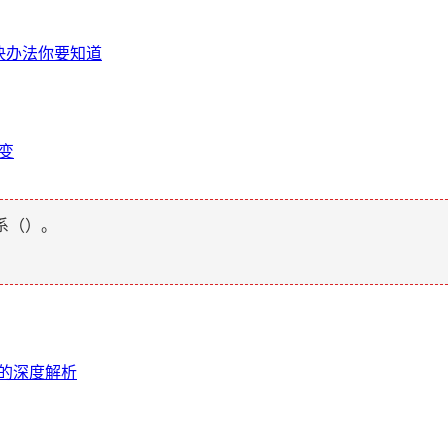
解决办法你要知道
生变
系（
）。
全的深度解析