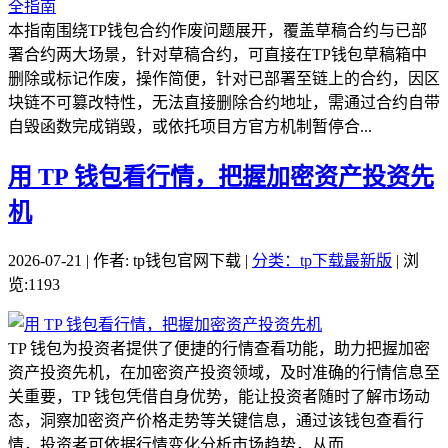
本指南围绕TP钱包合约作废问题展开，覆盖草稿合约与已部
署合约两大场景，针对草稿合约，可直接在TP钱包草稿箱中
删除或标记作废，操作简便，针对已部署至链上的合约，因区
块链不可篡改特性，无法直接删除合约地址，需通过合约自带
自毁函数完成销毁，或依托项目方官方机制暂停合...
用 TP 钱包看行情，把握加密资产投资先
机
2026-07-21 | 作者: tp钱包官网下载 |
分类：tp下载最新版
| 浏
览:1193
TP 钱包为投资者提供了便捷的行情查看功能，助力把握加密
资产投资先机，在加密资产投资领域，及时准确的行情信息至
关重要，TP 钱包凭借自身优势，能让投资者随时了解市场动
态，洞察加密资产价格走势等关键信息，通过该钱包查看行
情，投资者可依据行情变化分析市场趋势，从而...