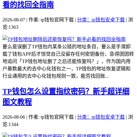
看的找回全指南
2026-08-07 | 作者: tp钱包官网下载 |
分类：tp钱包安卓下载
| 浏
览:1363
要么是误删了TP钱包内某条公链的地址条目，要么是手滑卸
载了钱包APP后才惊觉自己没留存任何密钥备份，急得团团转
地追问「TP钱包地址删了之后还能恢复吗？」，作为国内用
户基数最大的去中心化钱包之一，TP钱包的地址恢复逻辑和
行业通用的去中心化钱包规则一致，能否找回账...
TP钱包怎么设置指纹密码？新手超详细
图文教程
2026-08-06 | 作者: tp钱包官网下载 |
分类：tp钱包安卓下载
| 浏
览:1344