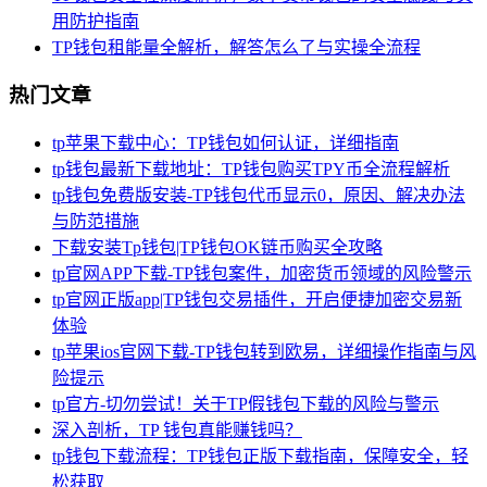
用防护指南
TP钱包租能量全解析，解答怎么了与实操全流程
热门文章
tp苹果下载中心：TP钱包如何认证，详细指南
tp钱包最新下载地址：TP钱包购买TPY币全流程解析
tp钱包免费版安装-TP钱包代币显示0，原因、解决办法
与防范措施
下载安装Tp钱包|TP钱包OK链币购买全攻略
tp官网APP下载-TP钱包案件，加密货币领域的风险警示
tp官网正版app|TP钱包交易插件，开启便捷加密交易新
体验
tp苹果ios官网下载-TP钱包转到欧易，详细操作指南与风
险提示
tp官方-切勿尝试！关于TP假钱包下载的风险与警示
深入剖析，TP 钱包真能赚钱吗？
tp钱包下载流程：TP钱包正版下载指南，保障安全，轻
松获取