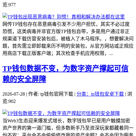
览:977
网传TP钱包存在恶意病毒引发不少用户担忧，其实不必过度
恐慌，这类病毒并非官方版TP钱包自带，多是用户通过非正
规渠道下载仿冒安装包后，被植入了木马程序。，想要解决问
题，首先需立即卸载来历不明的安装包，从官方网站或正规应
用商店下载正版客户端；其次检查手机应用权限，...
TP钱包数据不变，为数字资产撑起可信
赖的安全屏障
2026-07-28 | 作者: tp钱包官网下载 |
分类：tp钱包安卓下载
| 浏
览:902
当Web3生态迎来爆发式增长，数字钱包早已是用户触摸加密
资产世界的第一道门槛，但多数新手乃至资深玩家都藏着同一
份不安：平台会不会偷偷修改我的资产余额？会不会因为服务