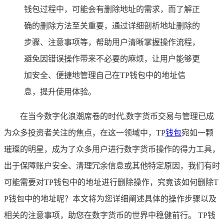
钱包过程中，可能会有删除地址的需求，而了解正
确的删除方法至关重要，通过详细剖析地址删除的
步骤、注意事项等，帮助用户清晰掌握操作流程，
避免因错误操作带来不必要的麻烦，让用户能够更
加安全、便捷地管理自己在TP钱包中的地址信
息，提升使用体验。
在当今数字化浪潮席卷的时代,数字货币交易与管理已成
为众多投资者关注的焦点，在这一领域中，TP
钱包
宛如一颗
璀璨的明星，成为了众多用户进行数字货币操作的得力工具，
出于保障账户安全、清理冗余信息或其他特定原因，我们有时
可能需要对TP钱包中的地址进行删除操作，究竟该如何删除T
P钱包中的地址呢？本文将为您详细阐述具体的操作步骤以及
相关的注意事项，助您在数字货币的世界中稳健前行。 TP钱