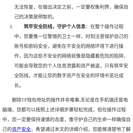
无法恢复，在做出决定之前，一定要权衡利弊，确保自
己的决策是明智的。
筑牢安全防线，守护个人信息
：在整个操作过程
中，您要像一位警惕的卫士一样，时刻注意保护自己的
账号和密码安全，避免在不安全的网络环境下进行操
作，因为这些不安全的网络就像是隐藏着危险的陷阱，
可能会导致您的个人信息泄露和资产被盗，只有筑牢安
全防线，才能让您的数字资产在安全的环境中茁壮成
长。
删除TP钱包地址的操作并非难事,无论是在手机端还是电
脑端，您都可以按照上述详细步骤轻松完成，但在操作过程
中，您一定要保持谨慎的态度，像守护自己的生命一样确保自
己的
资产安全
，希望通过本文的详细介绍，您能够清楚地了解