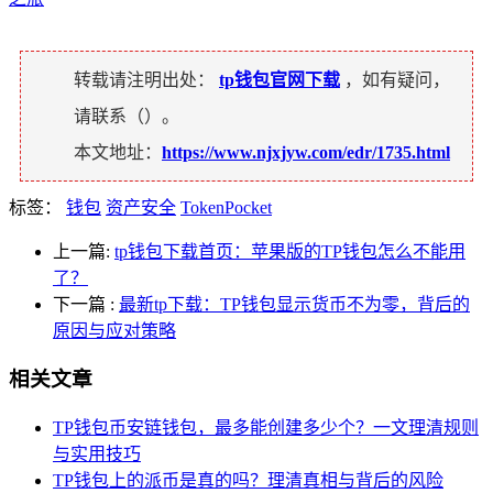
转载请注明出处：
tp钱包官网下载
，如有疑问，
请联系（
）。
本文地址：
https://www.njxjyw.com/edr/1735.html
标签：
钱包
资产安全
TokenPocket
上一篇:
tp钱包下载首页：苹果版的TP钱包怎么不能用
了？
下一篇
:
最新tp下载：TP钱包显示货币不为零，背后的
原因与应对策略
相关文章
TP钱包币安链钱包，最多能创建多少个？一文理清规则
与实用技巧
TP钱包上的派币是真的吗？理清真相与背后的风险