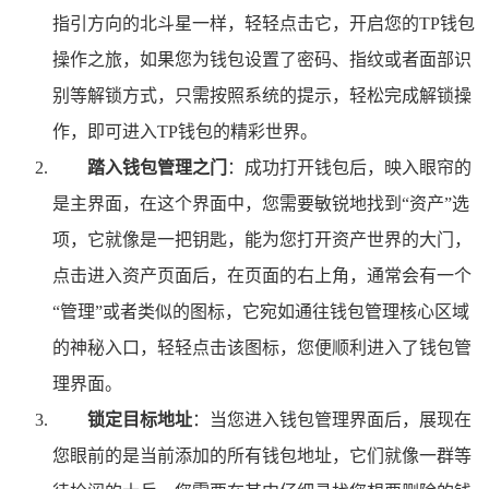
指引方向的北斗星一样，轻轻点击它，开启您的TP钱包
操作之旅，如果您为钱包设置了密码、指纹或者面部识
别等解锁方式，只需按照系统的提示，轻松完成解锁操
作，即可进入TP钱包的精彩世界。
踏入钱包管理之门
：成功打开钱包后，映入眼帘的
是主界面，在这个界面中，您需要敏锐地找到“资产”选
项，它就像是一把钥匙，能为您打开资产世界的大门，
点击进入资产页面后，在页面的右上角，通常会有一个
“管理”或者类似的图标，它宛如通往钱包管理核心区域
的神秘入口，轻轻点击该图标，您便顺利进入了钱包管
理界面。
锁定目标地址
：当您进入钱包管理界面后，展现在
您眼前的是当前添加的所有钱包地址，它们就像一群等