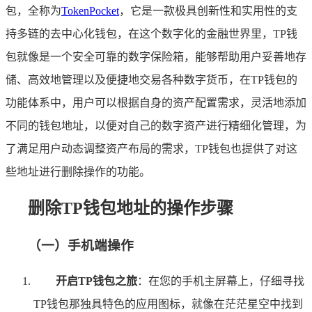
包，全称为
TokenPocket
，它是一款极具创新性和实用性的支
持多链的去中心化钱包，在这个数字化的金融世界里，TP钱
包就像是一个安全可靠的数字保险箱，能够帮助用户妥善地存
储、高效地管理以及便捷地交易各种数字货币，在TP钱包的
功能体系中，用户可以根据自身的资产配置需求，灵活地添加
不同的钱包地址，以便对自己的数字资产进行精细化管理，为
了满足用户动态调整资产布局的需求，TP钱包也提供了对这
些地址进行删除操作的功能。
删除TP钱包地址的操作步骤
（一）手机端操作
开启TP钱包之旅
：在您的手机主屏幕上，仔细寻找
TP钱包那独具特色的应用图标，就像在茫茫星空中找到