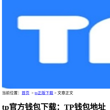
当前位置：
首页
>
tp正版下载
> 文章正文
tp官方钱包下载：TP钱包地址