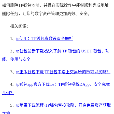
如何删除TP钱包地址，并且在实际操作中能够顺利完成地址
删除任务，让您的数字资产管理更加高效、安全。
相关阅读：
1、
tp使用：TP钱包参数设置全解析
2、
tp钱包最新下载-深入了解 TP 钱包的 USDT 钱包，功
能、使用与安全
3、
tp正版钱包下载|TP钱包中没上交易所的币可以买吗？
4、
tp钱包app官方下载ios：TP钱包授权DApp，安全究竟
几何？
5、
tp苹果下载流程-TP钱包空投攻略，开启免费资产获取
之旅