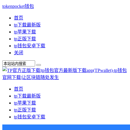
tokenpocket钱包
首页
tp下载最新版
tp苹果下载
tp正版下载
tp钱包安卓下载
关闭
首页
tp下载最新版
tp苹果下载
tp正版下载
tp钱包安卓下载