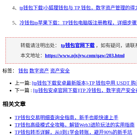
4、
tp钱包下载|小狐狸钱包与 TP 钱包，数字资产管理的得
5、
冷钱包tp苹果下载：TP钱包电脑版注册教程，详细步
转载请注明出处：
tp钱包官网下载
，如有疑问，请联
本文地址：
https://www.njxjyw.com/qaw/203.html
标签：
钱包
数字资产
资产安全
上一篇:
[tp钱包下载安卓最新版本]-TP 钱包中用 USDT
下一篇
:
[tp钱包安卓官网下载]|TP 冷钱包，数字资产安
相关文章
TP钱包交易明细查询全指南，新手也能快速上手
TP钱包高级模式全攻略，解锁Web3进阶玩法的实用指南
TP钱包转币详解，从0到1学会转账，避开90%的新手坑