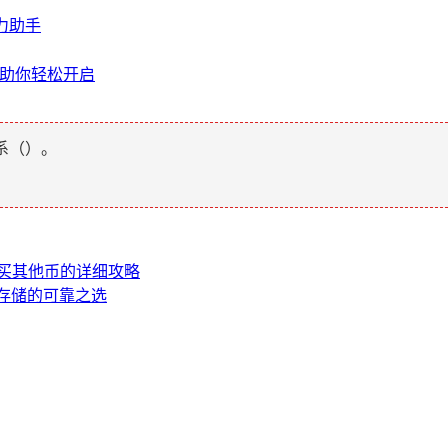
力助手
骤助你轻松开启
系（
）。
 购买其他币的详细攻略
全存储的可靠之选