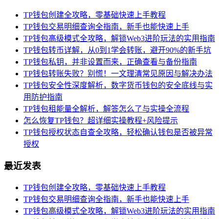
TP钱包创建全攻略，零基础快速上手教程
TP钱包交易明细查询全指南，新手也能快速上手
TP钱包高级模式全攻略，解锁Web3进阶玩法的实用指南
TP钱包转币详解，从0到1学会转账，避开90%的新手坑
TP钱包私钥，并非设置而来，正确查看与备份指南
TP钱包转账失败？别慌！一文理清常见原因与解决办法
TP钱包安全性深度解析，数字货币钱包的安全底线与实
用防护指南
TP钱包租能量全解析，解答怎么了与实操全流程
怎么恢复TP钱包？超详细实操教程+风险提示
TP钱包授权状态自查全攻略，轻松确认钱包是否被异常
授权
最近发表
TP钱包创建全攻略，零基础快速上手教程
TP钱包交易明细查询全指南，新手也能快速上手
TP钱包高级模式全攻略，解锁Web3进阶玩法的实用指南