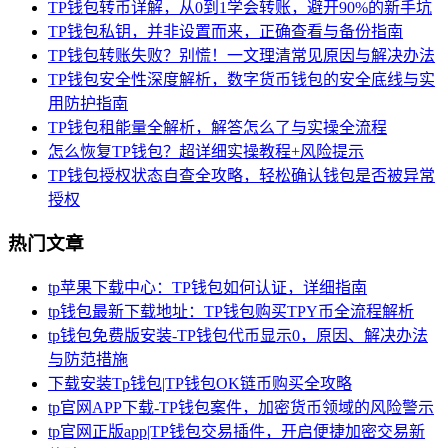
TP钱包转币详解，从0到1学会转账，避开90%的新手坑
TP钱包私钥，并非设置而来，正确查看与备份指南
TP钱包转账失败？别慌！一文理清常见原因与解决办法
TP钱包安全性深度解析，数字货币钱包的安全底线与实
用防护指南
TP钱包租能量全解析，解答怎么了与实操全流程
怎么恢复TP钱包？超详细实操教程+风险提示
TP钱包授权状态自查全攻略，轻松确认钱包是否被异常
授权
热门文章
tp苹果下载中心：TP钱包如何认证，详细指南
tp钱包最新下载地址：TP钱包购买TPY币全流程解析
tp钱包免费版安装-TP钱包代币显示0，原因、解决办法
与防范措施
下载安装Tp钱包|TP钱包OK链币购买全攻略
tp官网APP下载-TP钱包案件，加密货币领域的风险警示
tp官网正版app|TP钱包交易插件，开启便捷加密交易新