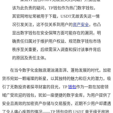
该为此负责的疑问，TP钱包作为热门数字钱包，
其官网地址常被用于下载，USDT无故丢失这一情
况引发关注，这不仅关系到用户的
资产安全
，也凸
显出数字钱包在安全保障方面可能存在的漏洞，明
确责任归属对于维护用户权益、规范数字钱包市场
秩序至关重要，后续需深入调查和探讨该事件背后
的原因及责任主体。
在当今数字化金融浪潮汹涌澎湃、蓬勃发展的时代，加密
货币宛如一颗璀璨的新星，以其独特的魅力和巨大的潜力，吸
引了无数投资者探寻财富的目光，TP
钱包
作为一款在加密领
域广受欢迎的钱包，犹如一座便捷的数字金库，为用户提供了
安全且高效的加密资产存储与交易服务，近期不少用户却遭遇
了令人痛心疾首的情况——TP 钱包中的 USDT 竟无缘无故地