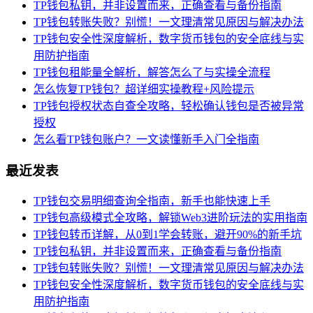
TP钱包私钥，并非设置而来，正确查看与备份指南
TP钱包转账失败？别慌！一文理清常见原因与解决办法
TP钱包安全性深度解析，数字货币钱包的安全底线与实
用防护指南
TP钱包租能量全解析，解答怎么了与实操全流程
怎么恢复TP钱包？超详细实操教程+风险提示
TP钱包授权状态自查全攻略，轻松确认钱包是否被异常
授权
怎么看TP钱包账户？一文读懂新手入门全指南
最近发表
TP钱包交易明细查询全指南，新手也能快速上手
TP钱包高级模式全攻略，解锁Web3进阶玩法的实用指南
TP钱包转币详解，从0到1学会转账，避开90%的新手坑
TP钱包私钥，并非设置而来，正确查看与备份指南
TP钱包转账失败？别慌！一文理清常见原因与解决办法
TP钱包安全性深度解析，数字货币钱包的安全底线与实
用防护指南