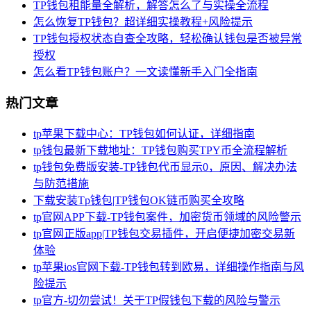
TP钱包租能量全解析，解答怎么了与实操全流程
怎么恢复TP钱包？超详细实操教程+风险提示
TP钱包授权状态自查全攻略，轻松确认钱包是否被异常
授权
怎么看TP钱包账户？一文读懂新手入门全指南
热门文章
tp苹果下载中心：TP钱包如何认证，详细指南
tp钱包最新下载地址：TP钱包购买TPY币全流程解析
tp钱包免费版安装-TP钱包代币显示0，原因、解决办法
与防范措施
下载安装Tp钱包|TP钱包OK链币购买全攻略
tp官网APP下载-TP钱包案件，加密货币领域的风险警示
tp官网正版app|TP钱包交易插件，开启便捷加密交易新
体验
tp苹果ios官网下载-TP钱包转到欧易，详细操作指南与风
险提示
tp官方-切勿尝试！关于TP假钱包下载的风险与警示