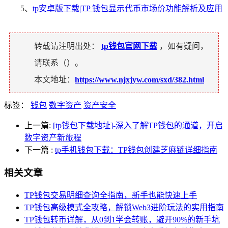
5、
tp安卓版下载|TP 钱包显示代币市场价功能解析及应用
转载请注明出处：
tp钱包官网下载
，如有疑问，
请联系（
）。
本文地址：
https://www.njxjyw.com/sxd/382.html
标签：
钱包
数字资产
资产安全
上一篇:
[tp钱包下载地址]-深入了解TP钱包的通道，开启
数字资产新旅程
下一篇
:
tp手机钱包下载：TP钱包创建芝麻链详细指南
相关文章
TP钱包交易明细查询全指南，新手也能快速上手
TP钱包高级模式全攻略，解锁Web3进阶玩法的实用指南
TP钱包转币详解，从0到1学会转账，避开90%的新手坑