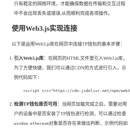
只有稳定的网络环境，才能确保数据在传输和交互过程
中不会出现丢失或错误,从而顺利完成各项操作。
使用Web3.js实现连接
以下是运用Web3.js库在网页中连接TP钱包的基本步骤：
引入Web3.js库
：在网页的HTML文件里引入Web3.js库，
为了方便快捷，我们可以通过CDN的方式进行引入，示
例代码如下：
<script src="https://cdn.jsdelivr.net/npm/web3
检测TP钱包是否可用
：当网页加载完成之后，需要对用
户的设备中是否安装了TP钱包进行检测，可以通过检查
对象是否存在来做出判断，示例代码如
window.ethereum