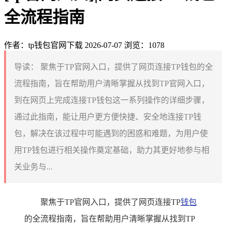
全流程指南
作者：tp钱包官网下载
2026-07-07
浏览：1078
导读：
聚焦于TP官网入口，提供了网页连接TP钱包的全
流程指南，旨在帮助用户清晰掌握从找到TP官网入口，
到在网页上完成连接TP钱包这一系列操作的详细步骤，
通过此指南，能让用户更方便快捷、安全地连接TP钱
包，解决在该过程中可能遇到的困惑和难题，为用户使
用TP钱包进行相关操作奠定基础，助力其更好地参与相
关业务与...
聚焦于TP官网入口，提供了网页连接TP
钱包
的全流程指南，旨在帮助用户清晰掌握从找到TP