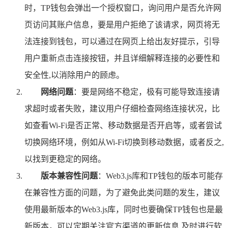
时，TP钱包会弹出一个授权窗口，询问用户是否允许网
页访问其账户信息，要是用户拒绝了该请求，网页将无
法连接到钱包，可以通过在网页上给出友好提示，引导
用户重新点击连接按钮，并且详细解释连接的必要性和
安全性,以消除用户的顾虑。
网络问题
：要是网络不稳定，极有可能导致连接请
求超时或者失败，建议用户仔细检查网络连接状况，比
如查看Wi-Fi是否正常、移动数据是否开启等，或者尝试
切换网络环境，例如从Wi-Fi切换到移动数据，或者反之,
以找到更稳定的网络。
版本兼容性问题
：Web3.js库和TP钱包的版本可能存
在兼容性方面的问题，为了避免此类问题的发生，建议
使用最新版本的Web3.js库，同时也要确保TP钱包也是最
新版本，可以定期关注官方渠道的更新信息,及时进行软