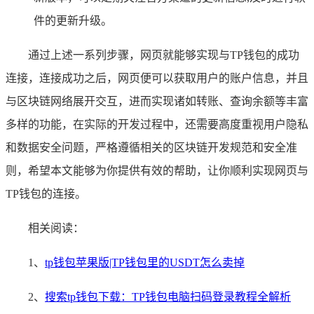
件的更新升级。
通过上述一系列步骤，网页就能够实现与TP钱包的成功
连接，连接成功之后，网页便可以获取用户的账户信息，并且
与区块链网络展开交互，进而实现诸如转账、查询余额等丰富
多样的功能，在实际的开发过程中，还需要高度重视用户隐私
和数据安全问题，严格遵循相关的区块链开发规范和安全准
则，希望本文能够为你提供有效的帮助，让你顺利实现网页与
TP钱包的连接。
相关阅读：
1、
tp钱包苹果版|TP钱包里的USDT怎么卖掉
2、
搜索tp钱包下载：TP钱包电脑扫码登录教程全解析