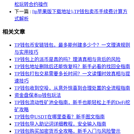
松玩转合约操作
下一篇
:
[tp苹果版下载地址]-TP钱包卖币手续费计算方
式解析
相关文章
TP钱包币安链钱包，最多能创建多少个？一文理清规则
与实用技巧
TP钱包上的派币是真的吗？理清真相与背后的风险
TP钱包地址删除后还能恢复吗？新手必看的找回全指南
TP钱包打包交易需要多长时间？一文读懂时效真相与提
速技巧
TP钱包收到空投，从意外惊喜到合理处置的全流程指南
资金盘保本tp钱包玩法
TP钱包流动性矿池全指南，新手也能轻松上手的DeFi挖
矿攻略
TP钱包中USDT在哪里查看？新手图文指南
TP钱包导入助记词详细教程，安全输入指南
TP钱包购买加密货币全攻略，新手入门与风险警示