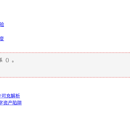
体验
生变
系（
）。
多少可充解析
数字资产陷阱