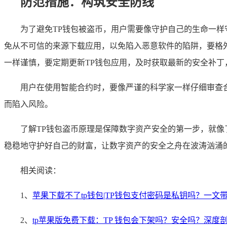
防范措施：构筑安全防线
为了避免TP钱包被盗币，用户需要像守护自己的生命一样
免从不可信的来源下载应用，以免陷入恶意软件的陷阱，要格
一样谨慎，要定期更新TP钱包应用，及时获取最新的安全补丁
用户在使用智能合约时，要像严谨的科学家一样仔细审查
而陷入风险。
了解TP钱包盗币原理是保障数字资产安全的第一步，就
稳稳地守护好自己的财富，让数字资产的安全之舟在波涛汹涌
相关阅读：
1、
苹果下载不了tp钱包|TP钱包支付密码是私钥吗？一文
2、
tp苹果版免费下载：TP 钱包会下架吗？安全吗？深度