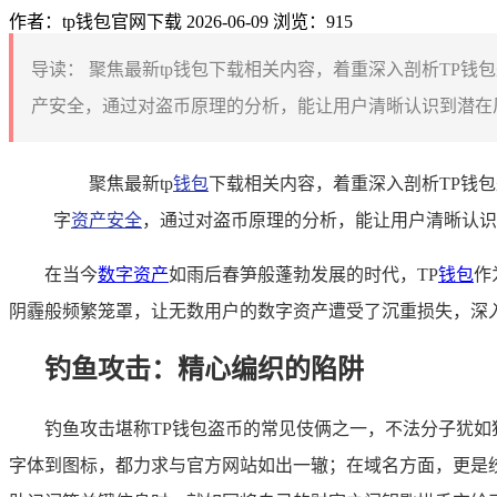
作者：tp钱包官网下载
2026-06-09
浏览：915
导读：
聚焦最新tp钱包下载相关内容，着重深入剖析TP钱
产安全，通过对盗币原理的分析，能让用户清晰认识到潜在风
聚焦最新tp
钱包
下载相关内容，着重深入剖析TP钱
字
资产安全
，通过对盗币原理的分析，能让用户清晰认识
在当今
数字资产
如雨后春笋般蓬勃发展的时代，TP
钱包
作
阴霾般频繁笼罩，让无数用户的数字资产遭受了沉重损失，深入
钓鱼攻击：精心编织的陷阱
钓鱼攻击堪称TP钱包盗币的常见伎俩之一，不法分子犹如
字体到图标，都力求与官方网站如出一辙；在域名方面，更是