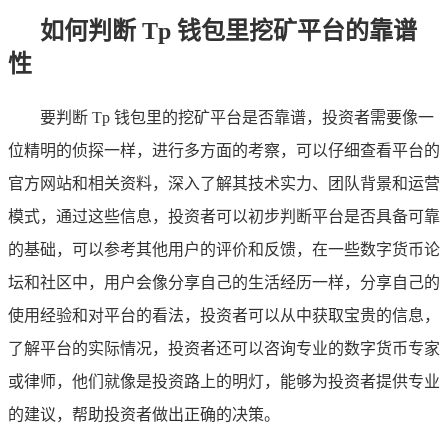
如何判断 Tp 钱包里挖矿平台的靠谱
性
要判断 Tp 钱包里的挖矿平台是否靠谱，投资者需要像一
位精明的侦探一样，进行多方面的考察，可以仔细查看平台的
官方网站和相关资料，深入了解其技术实力、团队背景和运营
模式，通过这些信息，投资者可以初步判断平台是否具备可靠
的基础，可以参考其他用户的评价和反馈，在一些数字货币论
坛和社区中，用户会像分享自己的生活经历一样，分享自己的
使用经验和对平台的看法，投资者可以从中获取宝贵的信息，
了解平台的实际情况，投资者还可以咨询专业的数字货币专家
或律师，他们就像是投资路上的明灯，能够为投资者提供专业
的建议，帮助投资者做出正确的决策。