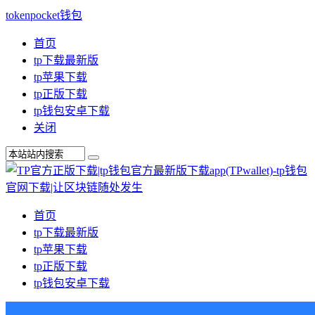
tokenpocket钱包
首页
tp下载最新版
tp苹果下载
tp正版下载
tp钱包安卓下载
关闭
首页
tp下载最新版
tp苹果下载
tp正版下载
tp钱包安卓下载