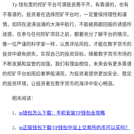
Tp 钱包里的挖矿平台可谓是良莠不齐，有靠谱的，也有
不靠谱的，投资者在选择挖矿平台时，一定要保持理性和谨
慎，如同在波涛汹涌的大海中航行，不能被高额回报的诱惑所
迷惑，在参与任何挖矿项目之前，都要充分了解平台的情况，
像一位严谨的科学家一样，认真评估风险，才能在数字货币的
投资中避免损失，实现自己的投资目标，随着数字货币市场的
不断发展和监管的加强，我们有理由相信，未来会有更多靠谱
的挖矿平台如雨后春笋般涌现，为投资者提供更加安全、稳定
的投资环境，让投资者在数字货币的海洋中安心畅游。
相关阅读：
1、
tp钱包怎么下载：手机安装TP钱包全攻略
2、
tp正版钱包下载|TP钱包中没上交易所的币可以买吗？