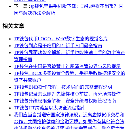
下一篇
:
tp钱包苹果手机版下载：TP钱包提不出币？原
因与解决办法全解析
相关文章
TP钱包代币LOGO，Web3数字生态的视觉名片
TP钱包到底是干啥用的？新手入门最全指南
TP钱包界面功能全解析，新手也能快速上手的数字资产
管理指南
TP钱包在中国是否被禁止？厘清监管边界与风险提示
TP钱包TRC20多签设置全教程，手把手教你搭建安全的
资产共管账户
TP钱包BNB操作教程，技术层面的完整流程说明
TP钱包记录怎么删？先搞懂核心前提，再分场景操作
TP钱包升级权限全解析，安全升级与权限管控指南
TP钱包HT跨链至以太坊全流程指南
我们应当自觉遵守国家法律法规，远离虚拟货币交易和
炒作，共同维护健康的金融环境。如果你有其他符合法
律法规和公序良俗的话题或内容需要创作，我会尽力为