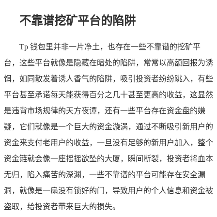
不靠谱挖矿平台的陷阱
Tp 钱包里并非一片净土，也存在一些不靠谱的挖矿平
台，这些平台就像是隐藏在暗处的陷阱，常常以高额回报为诱
饵，如同散发着诱人香气的陷阱，吸引投资者纷纷跳入，有些
平台甚至承诺每天能获得百分之几十甚至更高的收益，这显然
是违背市场规律的天方夜谭，还有一些平台存在资金盘的嫌
疑，它们就像是一个巨大的资金漩涡，通过不断吸引新用户的
资金来支付老用户的收益，一旦没有足够的新用户加入，整个
资金链就会像一座摇摇欲坠的大厦，瞬间断裂，投资者将血本
无归，陷入痛苦的深渊，一些不靠谱的平台可能存在安全漏
洞，就像是一扇没有锁好的门，导致用户的个人信息和资金被
盗取，给投资者带来巨大的损失。