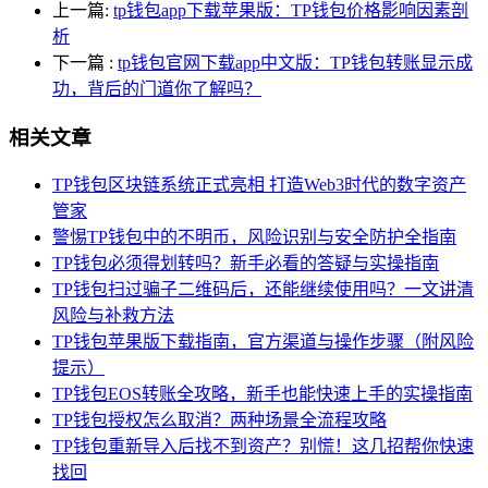
上一篇:
tp钱包app下载苹果版：TP钱包价格影响因素剖
析
下一篇
:
tp钱包官网下载app中文版：TP钱包转账显示成
功，背后的门道你了解吗？
相关文章
TP钱包区块链系统正式亮相 打造Web3时代的数字资产
管家
警惕TP钱包中的不明币，风险识别与安全防护全指南
TP钱包必须得划转吗？新手必看的答疑与实操指南
TP钱包扫过骗子二维码后，还能继续使用吗？一文讲清
风险与补救方法
TP钱包苹果版下载指南，官方渠道与操作步骤（附风险
提示）
TP钱包EOS转账全攻略，新手也能快速上手的实操指南
TP钱包授权怎么取消？两种场景全流程攻略
TP钱包重新导入后找不到资产？别慌！这几招帮你快速
找回