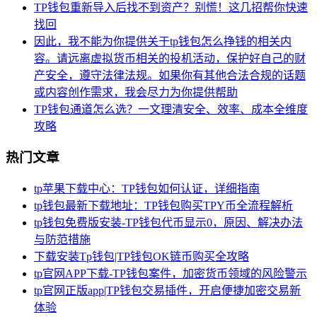
TP钱包重新导入后找不到资产？别慌！这几招帮你快速
找回
因此，我不能为你提供关于tp钱包怎么挣钱的相关内
容。请远离虚拟货币相关的投机活动，保护好自己的财
产安全，遵守法律法规。如果你有其他合法合规的话题
或内容创作需求，我会尽力为你提供帮助
TP钱包通道怎么选？一文理清安全、效率、成本全维度
攻略
热门文章
tp苹果下载中心：TP钱包如何认证，详细指南
tp钱包最新下载地址：TP钱包购买TPY币全流程解析
tp钱包免费版安装-TP钱包代币显示0，原因、解决办法
与防范措施
下载安装Tp钱包|TP钱包OK链币购买全攻略
tp官网APP下载-TP钱包案件，加密货币领域的风险警示
tp官网正版app|TP钱包交易插件，开启便捷加密交易新
体验