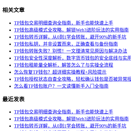
相关文章
TP钱包交易明细查询全指南，新手也能快速上手
TP钱包高级模式全攻略，解锁Web3进阶玩法的实用指南
TP钱包转币详解，从0到1学会转账，避开90%的新手坑
TP钱包私钥，并非设置而来，正确查看与备份指南
TP钱包转账失败？别慌！一文理清常见原因与解决办法
TP钱包安全性深度解析，数字货币钱包的安全底线与实
TP钱包租能量全解析，解答怎么了与实操全流程
怎么恢复TP钱包？超详细实操教程+风险提示
TP钱包授权状态自查全攻略，轻松确认钱包是否被异常
怎么看TP钱包账户？一文读懂新手入门全指南
最近发表
TP钱包交易明细查询全指南，新手也能快速上手
TP钱包高级模式全攻略，解锁Web3进阶玩法的实用指南
TP钱包转币详解，从0到1学会转账，避开90%的新手坑