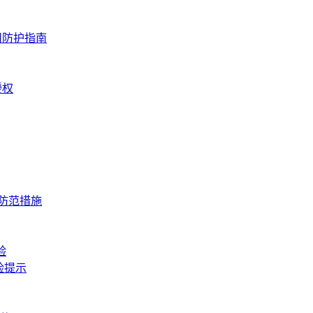
用防护指南
授权
与防范措施
验
险提示