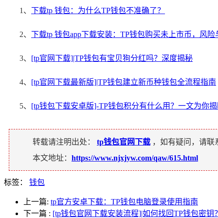
1、
下载tp 钱包：为什么TP钱包不准确了？
2、
下载tp 钱包app下载安装：TP钱包购买未上市币，风
3、
[tp官网下载]|TP钱包有宝贝狗分红吗？深度揭秘
4、
[tp官网下载最新版]|TP钱包建立新币种钱包全流程指南
5、
[tp钱包下载安卓版]-TP钱包积分有什么用？一文为你
转载请注明出处：
tp钱包官网下载
，如有疑问，请联
本文地址：
https://www.njxjyw.com/qaw/615.html
标签：
钱包
上一篇:
tp官方安卓下载：TP钱包电脑登录使用指南
下一篇
:
[tp钱包官网下载安装流程]|如何找回TP钱包密