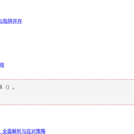
险与陷阱并存
揭晓
系（
）。
钥？全面解析与应对策略