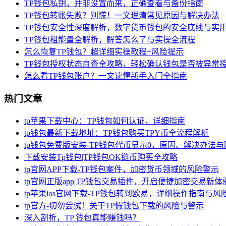
TP钱包私钥，并非设置而来，正确查看与备份指南
TP钱包转账失败？别慌！一文理清常见原因与解决办法
TP钱包安全性深度解析，数字货币钱包的安全底线与实
TP钱包租能量全解析，解答怎么了与实操全流程
怎么恢复TP钱包？超详细实操教程+风险提示
TP钱包授权状态自查全攻略，轻松确认钱包是否被异常
怎么看TP钱包账户？一文读懂新手入门全指南
热门文章
tp苹果下载中心：TP钱包如何认证，详细指南
tp钱包最新下载地址：TP钱包购买TPY币全流程解析
tp钱包免费版安装-TP钱包代币显示0，原因、解决办法
下载安装Tp钱包|TP钱包OK链币购买全攻略
tp官网APP下载-TP钱包案件，加密货币领域的风险警示
tp官网正版app|TP钱包交易插件，开启便捷加密交易新体
tp苹果ios官网下载-TP钱包转到欧易，详细操作指南与风
tp官方-切勿尝试！关于TP假钱包下载的风险与警示
深入剖析，TP 钱包真能赚钱吗？