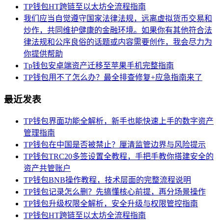
TP钱包HT跨链至以太坊全流程指南
我们应当自觉遵守国家法律法规，远离虚拟货币交易和
炒作，共同维护健康的金融环境。如果你有其他符合法
律法规和公序良俗的话题或内容需要创作，我会尽力为
你提供帮助
Tp钱包安卓端资产迁移至苹果手机完整指南
TP钱包用不了怎么办？最全排查修复+应急指南来了
最近发表
TP钱包界面功能全解析，新手也能快速上手的数字资产
管理指南
TP钱包在中国是否被禁止？厘清监管边界与风险提示
TP钱包TRC20多签设置全教程，手把手教你搭建安全的
资产共管账户
TP钱包BNB操作教程，技术层面的完整流程说明
TP钱包记录怎么删？先搞懂核心前提，再分场景操作
TP钱包升级权限全解析，安全升级与权限管控指南
TP钱包HT跨链至以太坊全流程指南