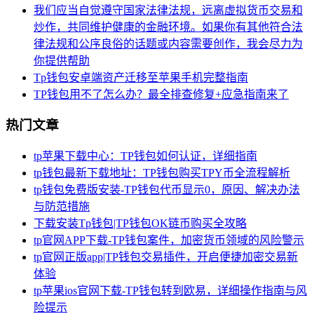
我们应当自觉遵守国家法律法规，远离虚拟货币交易和
炒作，共同维护健康的金融环境。如果你有其他符合法
律法规和公序良俗的话题或内容需要创作，我会尽力为
你提供帮助
Tp钱包安卓端资产迁移至苹果手机完整指南
TP钱包用不了怎么办？最全排查修复+应急指南来了
热门文章
tp苹果下载中心：TP钱包如何认证，详细指南
tp钱包最新下载地址：TP钱包购买TPY币全流程解析
tp钱包免费版安装-TP钱包代币显示0，原因、解决办法
与防范措施
下载安装Tp钱包|TP钱包OK链币购买全攻略
tp官网APP下载-TP钱包案件，加密货币领域的风险警示
tp官网正版app|TP钱包交易插件，开启便捷加密交易新
体验
tp苹果ios官网下载-TP钱包转到欧易，详细操作指南与风
险提示