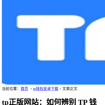
当前位置：
首页
>
tp钱包安卓下载
> 文章正文
tp正版网站：如何辨别 TP 钱