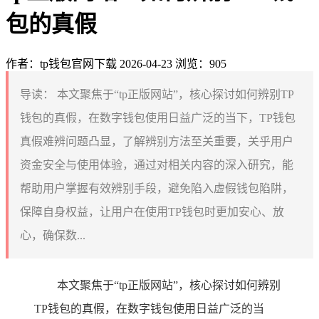
包的真假
作者：tp钱包官网下载
2026-04-23
浏览：905
导读：
本文聚焦于“tp正版网站”，核心探讨如何辨别TP
钱包的真假，在数字钱包使用日益广泛的当下，TP钱包
真假难辨问题凸显，了解辨别方法至关重要，关乎用户
资金安全与使用体验，通过对相关内容的深入研究，能
帮助用户掌握有效辨别手段，避免陷入虚假钱包陷阱，
保障自身权益，让用户在使用TP钱包时更加安心、放
心，确保数...
本文聚焦于“tp正版网站”，核心探讨如何辨别
TP钱包的真假，在数字钱包使用日益广泛的当