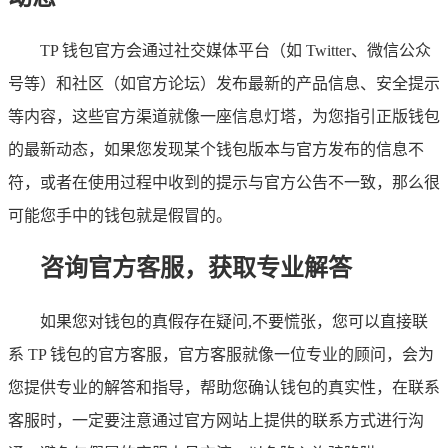
TP 钱包官方会通过社交媒体平台（如 Twitter、微信公众
号等）和社区（如官方论坛）发布最新的产品信息、安全提示
等内容，这些官方渠道就像一座信息灯塔，为您指引正版钱包
的最新动态，如果您发现某个钱包版本与官方发布的信息不
符，或者在使用过程中收到的提示与官方公告不一致，那么很
可能您手中的钱包就是假冒的。
咨询官方客服，获取专业解答
如果您对钱包的真假存在疑问,不要慌张，您可以直接联
系 TP 钱包的官方客服，官方客服就像一位专业的顾问，会为
您提供专业的解答和指导，帮助您确认钱包的真实性，在联系
客服时，一定要注意通过官方网站上提供的联系方式进行沟