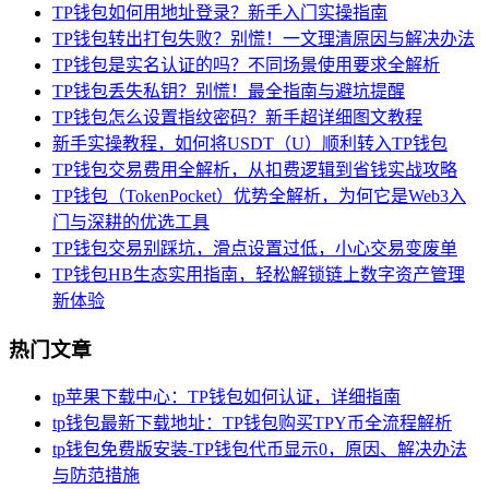
TP钱包如何用地址登录？新手入门实操指南
TP钱包转出打包失败？别慌！一文理清原因与解决办法
TP钱包是实名认证的吗？不同场景使用要求全解析
TP钱包丢失私钥？别慌！最全指南与避坑提醒
TP钱包怎么设置指纹密码？新手超详细图文教程
新手实操教程，如何将USDT（U）顺利转入TP钱包
TP钱包交易费用全解析，从扣费逻辑到省钱实战攻略
TP钱包（TokenPocket）优势全解析，为何它是Web3入
门与深耕的优选工具
TP钱包交易别踩坑，滑点设置过低，小心交易变废单
TP钱包HB生态实用指南，轻松解锁链上数字资产管理
新体验
热门文章
tp苹果下载中心：TP钱包如何认证，详细指南
tp钱包最新下载地址：TP钱包购买TPY币全流程解析
tp钱包免费版安装-TP钱包代币显示0，原因、解决办法
与防范措施