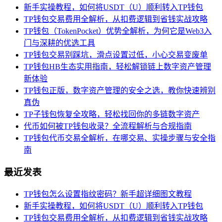
新手实操教程，如何将USDT（U）顺利转入TP钱包
TP钱包交易费用全解析，从扣费逻辑到省钱实战攻略
TP钱包（TokenPocket）优势全解析，为何它是Web3入
门与深耕的优选工具
TP钱包交易别踩坑，滑点设置过低，小心交易变废单
TP钱包HB生态实用指南，轻松解锁链上数字资产管理
新体验
TP钱包正版，数字资产管理的安全之选，教你快速辨别
真伪
TP子钱包恢复全攻略，轻松找回你的多链数字资产
代币如何被TP钱包收录？全流程解析与合规指南
TP钱包代币交易全解析，在哪交易、实操步骤与安全指
南
最近发表
TP钱包怎么设置指纹密码？新手超详细图文教程
新手实操教程，如何将USDT（U）顺利转入TP钱包
TP钱包交易费用全解析，从扣费逻辑到省钱实战攻略