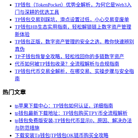
TP钱包（TokenPocket）优势全解析，为何它是Web3入
门与深耕的优选工具
TP钱包交易别踩坑，滑点设置过低，小心交易变废单
TP钱包HB生态实用指南，轻松解锁链上数字资产管理
新体验
TP钱包正版，数字资产管理的安全之选，教你快速辨别
真伪
TP子钱包恢复全攻略，轻松找回你的多链数字资产
代币如何被TP钱包收录？全流程解析与合规指南
TP钱包代币交易全解析，在哪交易、实操步骤与安全指
南
热门文章
tp苹果下载中心：TP钱包如何认证，详细指南
tp钱包最新下载地址：TP钱包购买TPY币全流程解析
tp钱包免费版安装-TP钱包代币显示0，原因、解决办法
与防范措施
下载安装Tp钱包|TP钱包OK链币购买全攻略