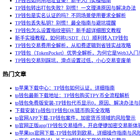
TP钱包如何用地址登录？新手入门实操指南
TP钱包转出打包失败？别慌！一文理清原因与解决办法
TP钱包是实名认证的吗？不同场景使用要求全解析
TP钱包丢失私钥？别慌！最全指南与避坑提醒
TP钱包怎么设置指纹密码？新手超详细图文教程
新手实操教程，如何将USDT（U）顺利转入TP钱包
TP钱包交易费用全解析，从扣费逻辑到省钱实战攻略
TP钱包（TokenPocket）优势全解析，为何它是Web3
TP钱包交易别踩坑，滑点设置过低，小心交易变废单
热门文章
tp苹果下载中心：TP钱包如何认证，详细指南
tp钱包最新下载地址：TP钱包购买TPY币全流程解析
tp钱包免费版安装-TP钱包代币显示0，原因、解决办法
下载安装Tp钱包|TP钱包OK链币购买全攻略
tp官网APP下载-TP钱包案件，加密货币领域的风险警示
tp官网正版app|TP钱包交易插件，开启便捷加密交易新体
tp苹果ios官网下载-TP钱包转到欧易，详细操作指南与风