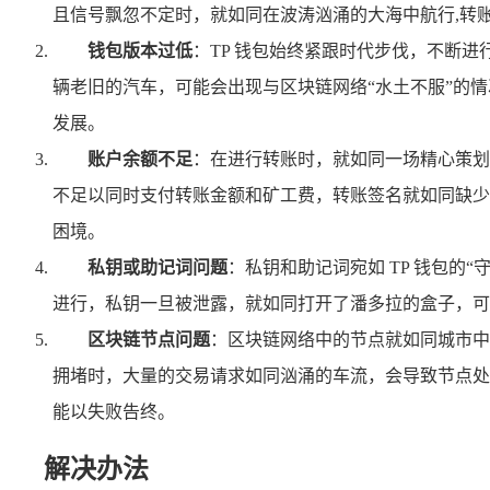
且信号飘忽不定时，就如同在波涛汹涌的大海中航行,转
钱包版本过低
：TP 钱包始终紧跟时代步伐，不断
辆老旧的汽车，可能会出现与区块链网络“水土不服”的
发展。
账户余额不足
：在进行转账时，就如同一场精心策划
不足以同时支付转账金额和矿工费，转账签名就如同缺少
困境。
私钥或助记词问题
：私钥和助记词宛如 TP 钱包
进行，私钥一旦被泄露，就如同打开了潘多拉的盒子，可
区块链节点问题
：区块链网络中的节点就如同城市中
拥堵时，大量的交易请求如同汹涌的车流，会导致节点处
能以失败告终。
解决办法