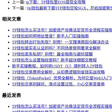
上一篇:
tp下载：TP钱包里EOS提现全攻略
下一篇
:
[tp钱包最新下载]|TP钱包空投SGX，开启加密新
相关文章
TP钱包怎么买法币？加密资产兑换法定货币全流程实操
TP钱包如何用地址登录？新手入门实操指南
TP钱包转出打包失败？别慌！一文理清原因与解决办法
TP钱包是实名认证的吗？不同场景使用要求全解析
TP钱包丢失私钥？别慌！最全指南与避坑提醒
TP钱包怎么设置指纹密码？新手超详细图文教程
新手实操教程，如何将USDT（U）顺利转入TP钱包
TP钱包交易费用全解析，从扣费逻辑到省钱实战攻略
TP钱包（TokenPocket）优势全解析，为何它是Web3
TP钱包交易别踩坑，滑点设置过低，小心交易变废单
最近发表
TP钱包怎么买法币？加密资产兑换法定货币全流程实操