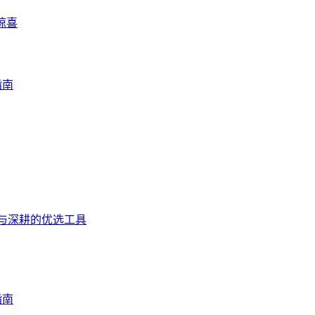
惊喜
指南
入门与深耕的优选工具
指南