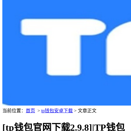
当前位置：
首页
>
tp钱包安卓下载
> 文章正文
[tp钱包官网下载2.9.8]|TP钱包