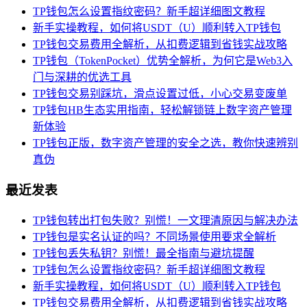
TP钱包怎么设置指纹密码？新手超详细图文教程
新手实操教程，如何将USDT（U）顺利转入TP钱包
TP钱包交易费用全解析，从扣费逻辑到省钱实战攻略
TP钱包（TokenPocket）优势全解析，为何它是Web3入
门与深耕的优选工具
TP钱包交易别踩坑，滑点设置过低，小心交易变废单
TP钱包HB生态实用指南，轻松解锁链上数字资产管理
新体验
TP钱包正版，数字资产管理的安全之选，教你快速辨别
真伪
最近发表
TP钱包转出打包失败？别慌！一文理清原因与解决办法
TP钱包是实名认证的吗？不同场景使用要求全解析
TP钱包丢失私钥？别慌！最全指南与避坑提醒
TP钱包怎么设置指纹密码？新手超详细图文教程
新手实操教程，如何将USDT（U）顺利转入TP钱包
TP钱包交易费用全解析，从扣费逻辑到省钱实战攻略