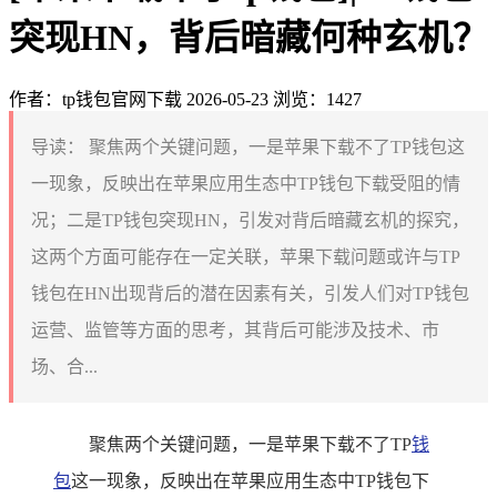
突现HN，背后暗藏何种玄机？
作者：tp钱包官网下载
2026-05-23
浏览：1427
导读：
聚焦两个关键问题，一是苹果下载不了TP钱包这
一现象，反映出在苹果应用生态中TP钱包下载受阻的情
况；二是TP钱包突现HN，引发对背后暗藏玄机的探究，
这两个方面可能存在一定关联，苹果下载问题或许与TP
钱包在HN出现背后的潜在因素有关，引发人们对TP钱包
运营、监管等方面的思考，其背后可能涉及技术、市
场、合...
聚焦两个关键问题，一是苹果下载不了TP
钱
包
这一现象，反映出在苹果应用生态中TP钱包下