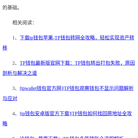
的基础。
相关阅读：
1、
下载tp钱包苹果-TP钱包转网全攻略，轻松实现资产转
移
2、
TP钱包最新版官网下载：TP钱包转出打包失败，原因
剖析与解决之道
3、
[tpwallet钱包官方网]|TP钱包观察钱包不显示问题解析
与应对
4、
[tp钱包安卓版官方下载]|TP钱包如何找回原地址全攻
略