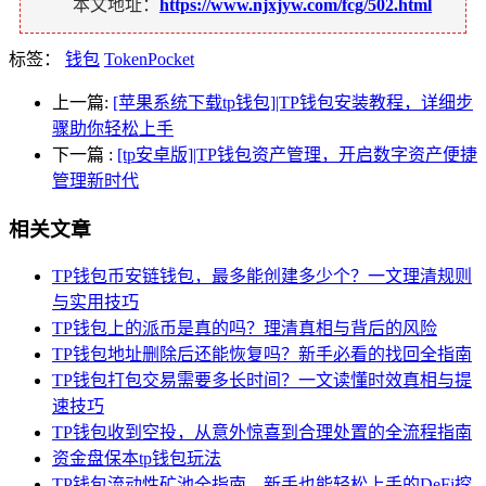
本文地址：
https://www.njxjyw.com/fcg/502.html
标签：
钱包
TokenPocket
上一篇:
[苹果系统下载tp钱包]|TP钱包安装教程，详细步
骤助你轻松上手
下一篇
:
[tp安卓版]|TP钱包资产管理，开启数字资产便捷
管理新时代
相关文章
TP钱包币安链钱包，最多能创建多少个？一文理清规则
与实用技巧
TP钱包上的派币是真的吗？理清真相与背后的风险
TP钱包地址删除后还能恢复吗？新手必看的找回全指南
TP钱包打包交易需要多长时间？一文读懂时效真相与提
速技巧
TP钱包收到空投，从意外惊喜到合理处置的全流程指南
资金盘保本tp钱包玩法
TP钱包流动性矿池全指南，新手也能轻松上手的DeFi挖