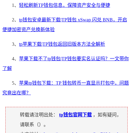
1、
轻松刷新TP钱包信息，保障资产安全与便捷
2、
tp钱包安卓最新下载|TP钱包 xSwap 闪兑 BNB，开启
便捷加密资产兑换新体验
3、
tp苹果下载|TP钱包返回旧版本方法全解析
4、
苹果下载不了tp钱包|TP钱包要实名认证吗？一文带你
了解
5、
苹果tp钱包下载：TP 钱包转币一直显示打包中，问题
究竟出在哪？
转载请注明出处：
tp钱包官网下载
，如有疑问，
请联系（
）。