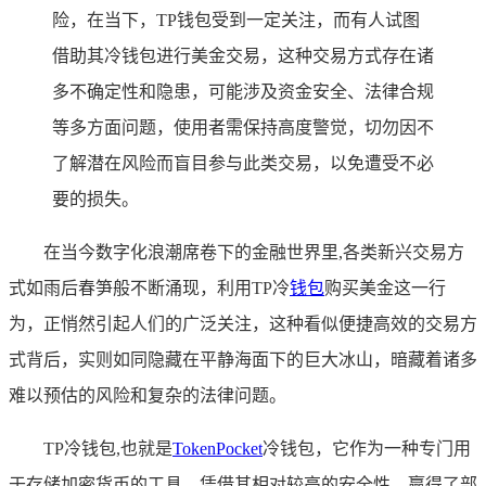
险，在当下，TP钱包受到一定关注，而有人试图
借助其冷钱包进行美金交易，这种交易方式存在诸
多不确定性和隐患，可能涉及资金安全、法律合规
等多方面问题，使用者需保持高度警觉，切勿因不
了解潜在风险而盲目参与此类交易，以免遭受不必
要的损失。
在当今数字化浪潮席卷下的金融世界里,各类新兴交易方
式如雨后春笋般不断涌现，利用TP冷
钱包
购买美金这一行
为，正悄然引起人们的广泛关注，这种看似便捷高效的交易方
式背后，实则如同隐藏在平静海面下的巨大冰山，暗藏着诸多
难以预估的风险和复杂的法律问题。
TP冷钱包,也就是
TokenPocket
冷钱包，它作为一种专门用
于存储加密货币的工具，凭借其相对较高的安全性，赢得了部