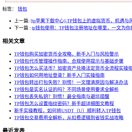
标签：
钱包
上一篇:
[tp苹果下载中心]-TP钱包上的虚拟货币，机遇与
下一篇
:
tp钱包使用：TP钱包注册地址在哪里，一文为你
相关文章
TP钱包购买加密货币全攻略，新手入门与风险警示
TP钱包代币管理操作指南，合规使用提示与基础步骤
TP钱包怎么买法币？加密资产兑换法定货币全流程实操
TP钱包如何用地址登录？新手入门实操指南
TP钱包转出打包失败？别慌！一文理清原因与解决办法
TP钱包是实名认证的吗？不同场景使用要求全解析
TP钱包丢失私钥？别慌！最全指南与避坑提醒
TP钱包怎么设置指纹密码？新手超详细图文教程
新手实操教程，如何将USDT（U）顺利转入TP钱包
TP钱包交易费用全解析，从扣费逻辑到省钱实战攻略
最近发表