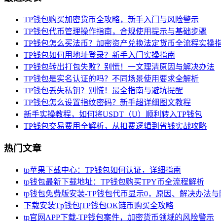
TP钱包购买加密货币全攻略，新手入门与风险警示
TP钱包代币管理操作指南，合规使用提示与基础步骤
TP钱包怎么买法币？加密资产兑换法定货币全流程实操
TP钱包如何用地址登录？新手入门实操指南
TP钱包转出打包失败？别慌！一文理清原因与解决办法
TP钱包是实名认证的吗？不同场景使用要求全解析
TP钱包丢失私钥？别慌！最全指南与避坑提醒
TP钱包怎么设置指纹密码？新手超详细图文教程
新手实操教程，如何将USDT（U）顺利转入TP钱包
TP钱包交易费用全解析，从扣费逻辑到省钱实战攻略
热门文章
tp苹果下载中心：TP钱包如何认证，详细指南
tp钱包最新下载地址：TP钱包购买TPY币全流程解析
tp钱包免费版安装-TP钱包代币显示0，原因、解决办法
下载安装Tp钱包|TP钱包OK链币购买全攻略
tp官网APP下载-TP钱包案件，加密货币领域的风险警示