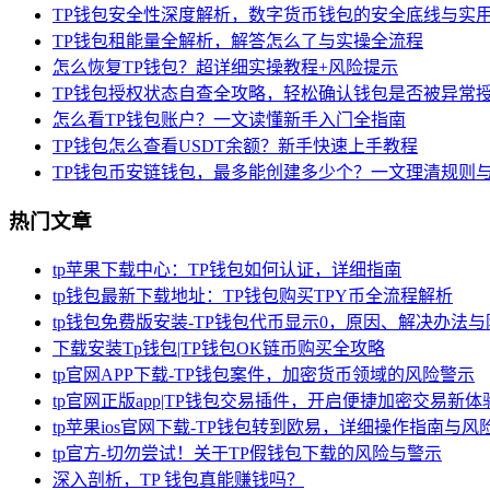
TP钱包安全性深度解析，数字货币钱包的安全底线与实
TP钱包租能量全解析，解答怎么了与实操全流程
怎么恢复TP钱包？超详细实操教程+风险提示
TP钱包授权状态自查全攻略，轻松确认钱包是否被异常
怎么看TP钱包账户？一文读懂新手入门全指南
TP钱包怎么查看USDT余额？新手快速上手教程
TP钱包币安链钱包，最多能创建多少个？一文理清规则
热门文章
tp苹果下载中心：TP钱包如何认证，详细指南
tp钱包最新下载地址：TP钱包购买TPY币全流程解析
tp钱包免费版安装-TP钱包代币显示0，原因、解决办法
下载安装Tp钱包|TP钱包OK链币购买全攻略
tp官网APP下载-TP钱包案件，加密货币领域的风险警示
tp官网正版app|TP钱包交易插件，开启便捷加密交易新体
tp苹果ios官网下载-TP钱包转到欧易，详细操作指南与风
tp官方-切勿尝试！关于TP假钱包下载的风险与警示
深入剖析，TP 钱包真能赚钱吗？