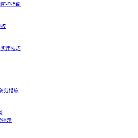
用防护指南
授权
与实用技巧
与防范措施
验
险提示