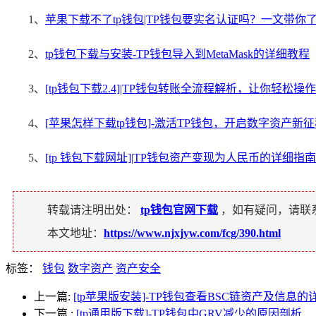
1、
苹果下载不了tp钱包|TP钱包要实名认证吗？一文带你
2、
tp钱包下载与安装-TP钱包导入到MetaMask的详细教程
3、
[tp钱包下载2.4]|TP钱包转账全流程解析，让你轻松操作
4、
[苹果怎样下载tp钱包]-激活TP钱包，开启数字资产新
5、
[tp 钱包下载网址]|TP钱包资产变现为人民币的详细指南
转载请注明出处：
tp钱包官网下载
，如有疑问，请联
本文地址：
https://www.njxjyw.com/fcg/390.html
标签：
钱包
数字资产
资产安全
上一篇:
[tp苹果版安装]-TP钱包查看BSC链资产及信息
下一篇
:
[tp通用版下载]-TP钱包中GRV减少的原因剖析