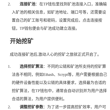
连接矿池
：在TP钱包里找到矿池连接入口，准确输
入矿池的相关信息，如矿池地址、端口号等，还需要设
置自己的矿工账号和密码，设置完成后，点击连接按
钮，TP钱包便会与矿池成功建立连接。
开始挖矿
成功连接矿池后,激动人心的挖矿之旅就正式开启了。
选择挖矿算法
：不同的公链和矿池所支持的挖矿算
法各不相同，例如Ethash、Scrypt等，用户需要根据自己
的硬件设备性能以及公链的具体要求，选择最为合适的
挖矿算法，在TP钱包中，通常会自动识别并为用户选择
合适的算法，为用户提供便利。
调整挖矿参数
：为了进一步提高挖矿效率，用户可