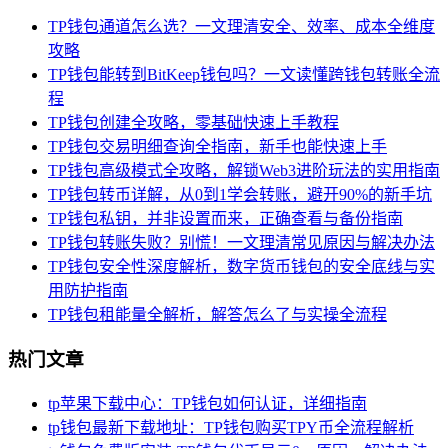
TP钱包通道怎么选？一文理清安全、效率、成本全维度
攻略
TP钱包能转到BitKeep钱包吗？一文读懂跨钱包转账全流
程
TP钱包创建全攻略，零基础快速上手教程
TP钱包交易明细查询全指南，新手也能快速上手
TP钱包高级模式全攻略，解锁Web3进阶玩法的实用指南
TP钱包转币详解，从0到1学会转账，避开90%的新手坑
TP钱包私钥，并非设置而来，正确查看与备份指南
TP钱包转账失败？别慌！一文理清常见原因与解决办法
TP钱包安全性深度解析，数字货币钱包的安全底线与实
用防护指南
TP钱包租能量全解析，解答怎么了与实操全流程
热门文章
tp苹果下载中心：TP钱包如何认证，详细指南
tp钱包最新下载地址：TP钱包购买TPY币全流程解析