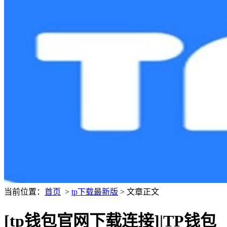
当前位置：
首页
>
tp下载最新版
> 文章正文
[tp钱包官网下载连接]|TP钱包