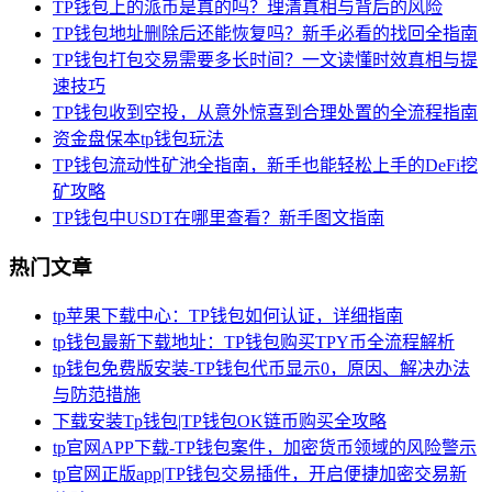
TP钱包上的派币是真的吗？理清真相与背后的风险
TP钱包地址删除后还能恢复吗？新手必看的找回全指南
TP钱包打包交易需要多长时间？一文读懂时效真相与提
速技巧
TP钱包收到空投，从意外惊喜到合理处置的全流程指南
资金盘保本tp钱包玩法
TP钱包流动性矿池全指南，新手也能轻松上手的DeFi挖
矿攻略
TP钱包中USDT在哪里查看？新手图文指南
热门文章
tp苹果下载中心：TP钱包如何认证，详细指南
tp钱包最新下载地址：TP钱包购买TPY币全流程解析
tp钱包免费版安装-TP钱包代币显示0，原因、解决办法
与防范措施
下载安装Tp钱包|TP钱包OK链币购买全攻略
tp官网APP下载-TP钱包案件，加密货币领域的风险警示
tp官网正版app|TP钱包交易插件，开启便捷加密交易新