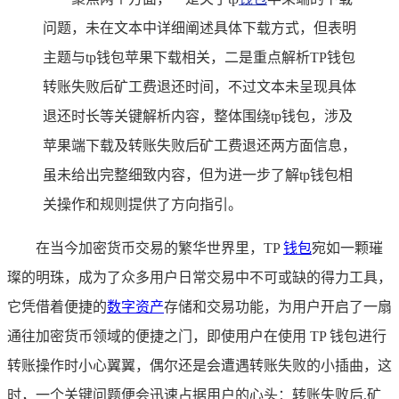
问题，未在文本中详细阐述具体下载方式，但表明
主题与tp钱包苹果下载相关，二是重点解析TP钱包
转账失败后矿工费退还时间，不过文本未呈现具体
退还时长等关键解析内容，整体围绕tp钱包，涉及
苹果端下载及转账失败后矿工费退还两方面信息，
虽未给出完整细致内容，但为进一步了解tp钱包相
关操作和规则提供了方向指引。
在当今加密货币交易的繁华世界里，TP
钱包
宛如一颗璀
璨的明珠，成为了众多用户日常交易中不可或缺的得力工具，
它凭借着便捷的
数字资产
存储和交易功能，为用户开启了一扇
通往加密货币领域的便捷之门，即使用户在使用 TP 钱包进行
转账操作时小心翼翼，偶尔还是会遭遇转账失败的小插曲，这
时，一个关键问题便会迅速占据用户的心头：转账失败后,矿