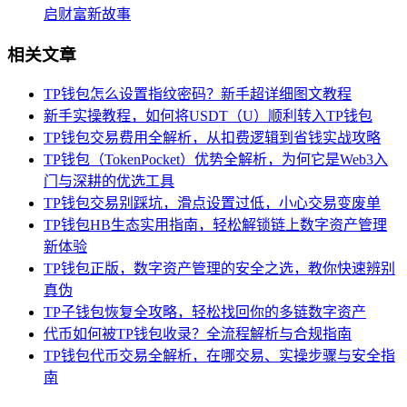
启财富新故事
相关文章
TP钱包怎么设置指纹密码？新手超详细图文教程
新手实操教程，如何将USDT（U）顺利转入TP钱包
TP钱包交易费用全解析，从扣费逻辑到省钱实战攻略
TP钱包（TokenPocket）优势全解析，为何它是Web3入
门与深耕的优选工具
TP钱包交易别踩坑，滑点设置过低，小心交易变废单
TP钱包HB生态实用指南，轻松解锁链上数字资产管理
新体验
TP钱包正版，数字资产管理的安全之选，教你快速辨别
真伪
TP子钱包恢复全攻略，轻松找回你的多链数字资产
代币如何被TP钱包收录？全流程解析与合规指南
TP钱包代币交易全解析，在哪交易、实操步骤与安全指
南