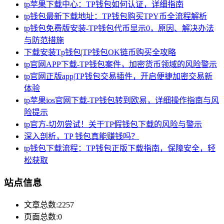
tp苹果下载中心：TP钱包如何认证，详细指南
tp钱包最新下载地址：TP钱包购买TPY币全流程解析
tp钱包免费版安装-TP钱包代币显示0，原因、解决办法
与防范措施
下载安装Tp钱包|TP钱包OK链币购买全攻略
tp官网APP下载-TP钱包案件，加密货币领域的风险警示
tp官网正版app|TP钱包交易插件，开启便捷加密交易新
体验
tp苹果ios官网下载-TP钱包转到欧易，详细操作指南与风
险提示
tp官方-切勿尝试！关于TP假钱包下载的风险与警示
深入剖析，TP 钱包真能赚钱吗？
tp钱包下载流程：TP钱包正版下载指南，保障安全，轻
松获取
站点信息
文章总数:2257
页面总数:0