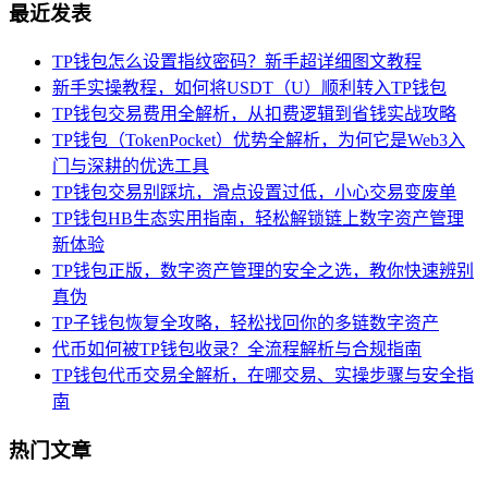
最近发表
TP钱包怎么设置指纹密码？新手超详细图文教程
新手实操教程，如何将USDT（U）顺利转入TP钱包
TP钱包交易费用全解析，从扣费逻辑到省钱实战攻略
TP钱包（TokenPocket）优势全解析，为何它是Web3入
门与深耕的优选工具
TP钱包交易别踩坑，滑点设置过低，小心交易变废单
TP钱包HB生态实用指南，轻松解锁链上数字资产管理
新体验
TP钱包正版，数字资产管理的安全之选，教你快速辨别
真伪
TP子钱包恢复全攻略，轻松找回你的多链数字资产
代币如何被TP钱包收录？全流程解析与合规指南
TP钱包代币交易全解析，在哪交易、实操步骤与安全指
南
热门文章