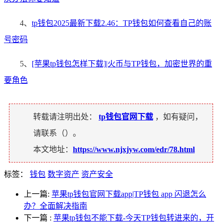
4、
tp钱包2025最新下载2.46：TP钱包如何查看自己的账
号密码
5、
[苹果tp钱包怎样下载]|火币与TP钱包，加密世界的重
要角色
转载请注明出处：
tp钱包官网下载
，如有疑问，
请联系（
）。
本文地址：
https://www.njxjyw.com/edr/78.html
标签：
钱包
数字资产
资产安全
上一篇:
苹果tp钱包官网下载app|TP钱包 app 闪退怎么
办？全面解决指南
下一篇
:
苹果tp钱包不能下载-今天TP钱包转进来的，开