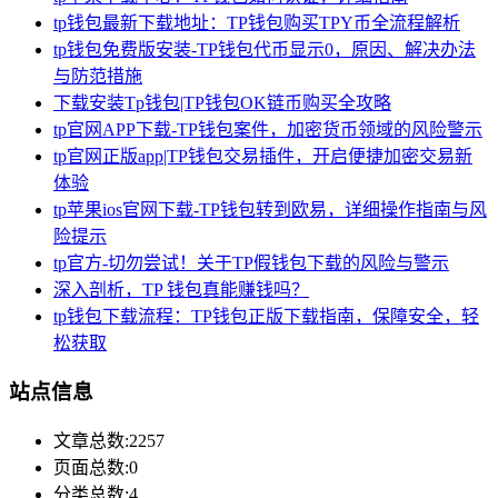
tp钱包最新下载地址：TP钱包购买TPY币全流程解析
tp钱包免费版安装-TP钱包代币显示0，原因、解决办法
与防范措施
下载安装Tp钱包|TP钱包OK链币购买全攻略
tp官网APP下载-TP钱包案件，加密货币领域的风险警示
tp官网正版app|TP钱包交易插件，开启便捷加密交易新
体验
tp苹果ios官网下载-TP钱包转到欧易，详细操作指南与风
险提示
tp官方-切勿尝试！关于TP假钱包下载的风险与警示
深入剖析，TP 钱包真能赚钱吗？
tp钱包下载流程：TP钱包正版下载指南，保障安全，轻
松获取
站点信息
文章总数:2257
页面总数:0
分类总数:4