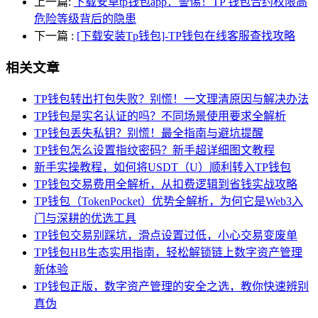
上一篇:
下载安卓tp钱包app：警惕！TP 钱包合约权限高
危险等级背后的隐患
下一篇
:
[下载安装Tp钱包]-TP钱包在线客服查找攻略
相关文章
TP钱包转出打包失败？别慌！一文理清原因与解决办法
TP钱包是实名认证的吗？不同场景使用要求全解析
TP钱包丢失私钥？别慌！最全指南与避坑提醒
TP钱包怎么设置指纹密码？新手超详细图文教程
新手实操教程，如何将USDT（U）顺利转入TP钱包
TP钱包交易费用全解析，从扣费逻辑到省钱实战攻略
TP钱包（TokenPocket）优势全解析，为何它是Web3入
门与深耕的优选工具
TP钱包交易别踩坑，滑点设置过低，小心交易变废单
TP钱包HB生态实用指南，轻松解锁链上数字资产管理
新体验
TP钱包正版，数字资产管理的安全之选，教你快速辨别
真伪