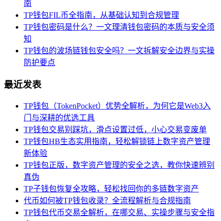
南
TP钱包FIL币全指南，从基础认知到合规管理
TP钱包密码是什么？一文理清钱包密码的本质与安全须
知
TP钱包的波场链钱包安全吗？一文拆解安全边界与实操
防护要点
最近发表
TP钱包（TokenPocket）优势全解析，为何它是Web3入
门与深耕的优选工具
TP钱包交易别踩坑，滑点设置过低，小心交易变废单
TP钱包HB生态实用指南，轻松解锁链上数字资产管理
新体验
TP钱包正版，数字资产管理的安全之选，教你快速辨别
真伪
TP子钱包恢复全攻略，轻松找回你的多链数字资产
代币如何被TP钱包收录？全流程解析与合规指南
TP钱包代币交易全解析，在哪交易、实操步骤与安全指