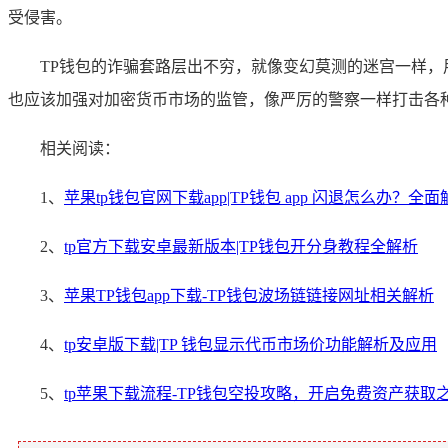
受侵害。
TP钱包的诈骗套路层出不穷，就像变幻莫测的迷宫一样
也应该加强对加密货币市场的监管，像严厉的警察一样打击各
相关阅读：
1、
苹果tp钱包官网下载app|TP钱包 app 闪退怎么办？全
2、
tp官方下载安卓最新版本|TP钱包开分身教程全解析
3、
苹果TP钱包app下载-TP钱包波场链链接网址相关解析
4、
tp安卓版下载|TP 钱包显示代币市场价功能解析及应用
5、
tp苹果下载流程-TP钱包空投攻略，开启免费资产获取