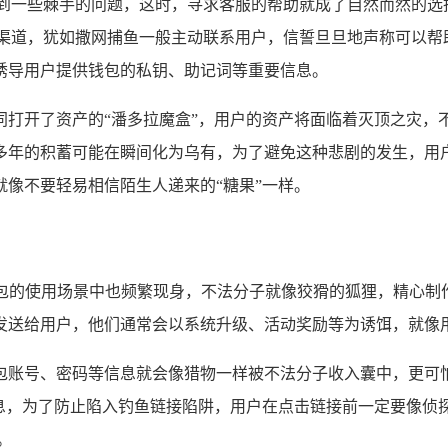
遇到一些棘手的问题，这时，寻求客服的帮助就成了自然而然的选
种渠道，犹如撒网捕鱼一般主动联系用户，信誓旦旦地声称可以帮
诱导用户提供钱包的私钥、助记词等重要信息。
同打开了资产的“潘多拉魔盒”，用户的资产将面临着灭顶之灾，
年的积蓄可能在瞬间化为乌有，为了避免这种悲剧的发生，用户
像不要轻易相信陌生人递来的“糖果”一样。
钱包的使用场景中也频繁现身，不法分子就像狡猾的狐狸，精心制
发送给用户，他们通常会以系统升级、活动奖励等为诱饵，就像用
包账号、密码等信息就会像猎物一样被不法分子收入囊中，更可
信息，为了防止陷入钓鱼链接陷阱，用户在点击链接前一定要像侦
。