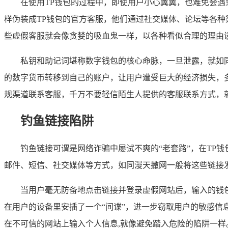
在使用TP钱包的过程中，即使用户小心翼翼，也难免会
样伪装成TP钱包的官方客服，他们通过社交媒体、论坛等各
些虚假客服就会像贪婪的吸血鬼一样，以各种看似合理的理由
私钥和助记词堪称数字钱包的核心命脉，一旦泄露，就如
的数字货币转移到自己的账户，让用户遭受巨大的经济损失，多
规渠道联系客服，千万不要轻信陌生人提供的客服联系方式，就
钓鱼链接陷阱
钓鱼链接可谓是网络诈骗中屡试不爽的“老套路”，在TP
邮件、短信、社交媒体等方式，如同漫天撒网一般将这些链接
当用户毫无防备地点击链接并登录虚假网站后，输入的钱
在用户的设备里安插了一个“间谍”，进一步窃取用户的敏感
在不可信的网站上输入个人信息,就像避免踏入危险的陷阱一样