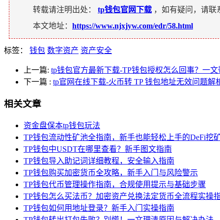
转载请注明出处：
tp钱包官网下载
，如有疑问，请联
本文地址：
https://www.njxjyw.com/edr/58.html
标签：
钱包
数字资产
资产安全
上一篇:
tp钱包官方最新下载-TP钱包授权怎么回事？一
下一篇
:
tp官网在线下载-火币转 TP 钱包地址无效问题解
相关文章
资金盘保本tp钱包玩法
TP钱包流动性矿池全指南，新手也能轻松上手的DeFi挖
TP钱包中USDT在哪里查看？新手图文指南
TP钱包导入助记词详细教程，安全输入指南
TP钱包购买加密货币全攻略，新手入门与风险警示
TP钱包代币管理操作指南，合规使用提示与基础步骤
TP钱包怎么买法币？加密资产兑换法定货币全流程实操
TP钱包如何用地址登录？新手入门实操指南
TP钱包转出打包失败？别慌！一文理清原因与解决办法