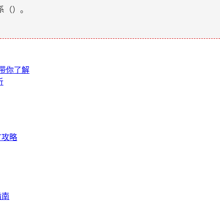
系（
）。
文带你了解
析
矿攻略
指南