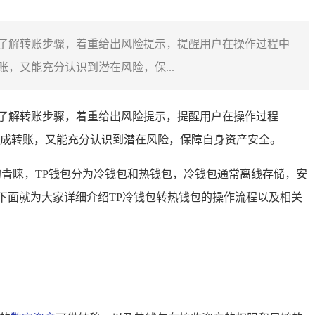
清晰了解转账步骤，着重给出风险提示，提醒用户在操作过程中
又能充分认识到潜在风险，保...
清晰了解转账步骤，着重给出风险提示，提醒用户在操作过程
成转账，又能充分认识到潜在风险，保障自身资产安全。
青睐，TP钱包分为冷钱包和热钱包，冷钱包通常离线存储，安
下面就为大家详细介绍TP冷钱包转热钱包的操作流程以及相关