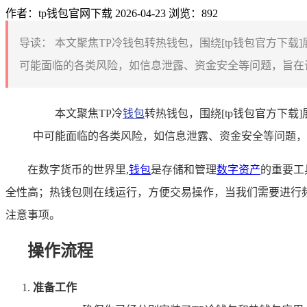
作者：tp钱包官网下载
2026-04-23
浏览：892
导读：
本文聚焦TP冷钱包转热钱包，围绕[tp钱包官方下
可能面临的各类风险，如信息泄露、资金安全等问题，旨在让
本文聚焦TP冷
钱包
转热钱包，围绕[tp钱包官方下
中可能面临的各类风险，如信息泄露、资金安全等问题，
在数字货币的世界里,
钱包
是存储和管理
数字资产
的重要工
全性高；热钱包则在线运行，方便交易操作，当我们需要进行频
注意事项。
操作流程
准备工作