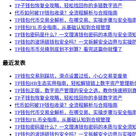
TP子钱包恢复全攻略，轻松找回你的多链数字资产
代币如何被TP钱包收录？全流程解析与合规指南
TP钱包代币交易全解析，在哪交易、实操步骤与安全指
TP钱包FIL币全指南，从基础认知到合规管理
TP钱包密码是什么？一文理清钱包密码的本质与安全须
TP钱包的波场链钱包安全吗？一文拆解安全边界与实操
TP钱包币币兑换到底划不划算？看完这篇你就懂了
最近发表
TP钱包交易别踩坑，滑点设置过低，小心交易变废单
TP钱包HB生态实用指南，轻松解锁链上数字资产管理新
TP钱包正版，数字资产管理的安全之选，教你快速辨别
TP子钱包恢复全攻略，轻松找回你的多链数字资产
代币如何被TP钱包收录？全流程解析与合规指南
TP钱包代币交易全解析，在哪交易、实操步骤与安全指
TP钱包FIL币全指南，从基础认知到合规管理
TP钱包密码是什么？一文理清钱包密码的本质与安全须
TP钱包的波场链钱包安全吗？一文拆解安全边界与实操