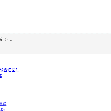
系（
）。
金能否追回？
略
体验
真伪