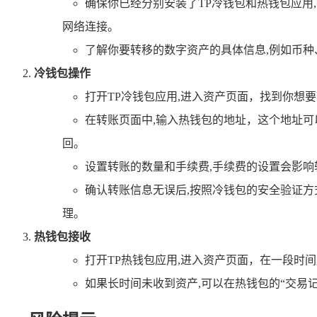
确保你已经分别安装了TP冷钱包和热钱包应用
网络连接。
了解你要转移的数字资产的具体信息,例如币
冷钱包操作
打开TP冷钱包应用,进入资产页面，找到你想
在转账页面中,输入热钱包的地址，这个地址可
回。
设置转账的数量和手续费,手续费的设置会影
确认转账信息无误后,按照冷钱包的安全验证方
理。
热钱包接收
打开TP热钱包应用,进入资产页面，在一段
如果长时间未收到资产,可以在热钱包的“交易