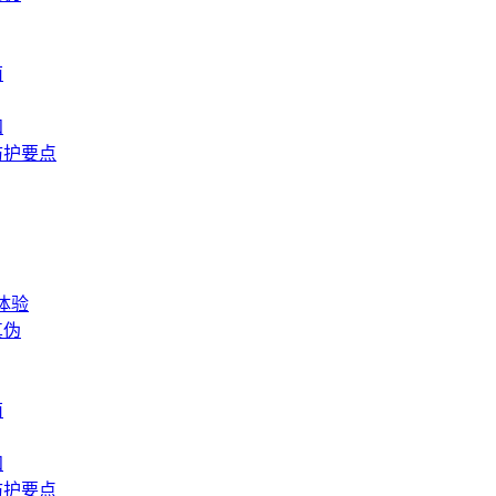
南
知
防护要点
体验
真伪
南
知
防护要点