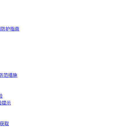
用防护指南
与防范措施
验
险提示
松获取