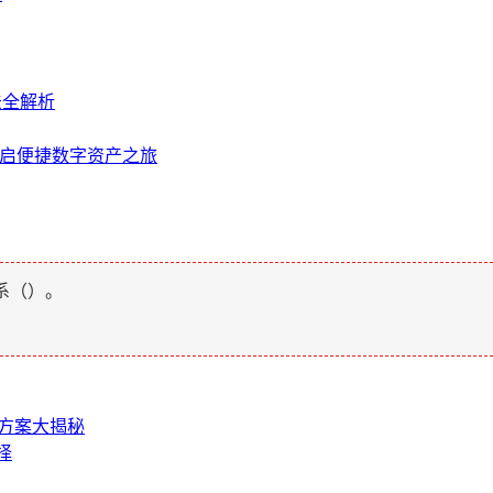
法全解析
开启便捷数字资产之旅
系（
）。
决方案大揭秘
择