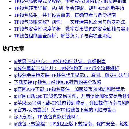
TP钱包高级模式全攻略，解锁Web3进阶玩法的实用指南
TP钱包转币详解，从0到1学会转账，避开90%的新手坑
TP钱包私钥，并非设置而来，正确查看与备份指南
TP钱包转账失败？别慌！一文理清常见原因与解决办法
TP钱包安全性深度解析，数字货币钱包的安全底线与实
TP钱包租能量全解析，解答怎么了与实操全流程
热门文章
tp苹果下载中心：TP钱包如何认证，详细指南
tp钱包最新下载地址：TP钱包购买TPY币全流程解析
tp钱包免费版安装-TP钱包代币显示0，原因、解决办法
下载安装Tp钱包|TP钱包OK链币购买全攻略
tp官网APP下载-TP钱包案件，加密货币领域的风险警示
tp官网正版app|TP钱包交易插件，开启便捷加密交易新体
tp苹果ios官网下载-TP钱包转到欧易，详细操作指南与风
tp官方-切勿尝试！关于TP假钱包下载的风险与警示
深入剖析，TP 钱包真能赚钱吗？
tp钱包下载流程：TP钱包正版下载指南，保障安全，轻