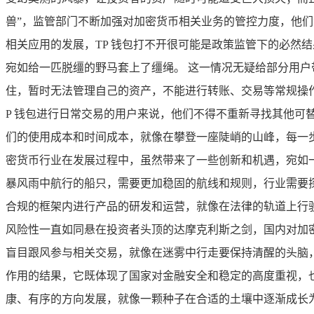
兽”，监管部门不断加强对加密货币相关业务的管控力度，他们
相关应用的发展，TP 钱包打不开很可能是政策监管下的必然
宛如给一匹脱缰的野马套上了缰绳。 这一情况无疑给部分用户
住，暂时无法管理自己的资产，不能进行转账、交易等常规操
P 钱包进行日常交易的用户来说，他们不得不重新寻找其他
们的使用成本和时间成本，就像在攀登一座陡峭的山峰，每一步
密货币行业在发展过程中，虽然带来了一些创新和机遇，宛如
暴风雨中航行的船只，需要更加稳固的航线和规则，行业需要
合规的框架内进行产品的研发和运营，就像在法律的轨道上行
风险性一直如同悬在投资者头顶的达摩克利斯之剑，国内对加
盲目跟风参与相关交易，就像在迷雾中行走要保持清醒的头脑，
作用的结果，它既体现了国家对金融安全和稳定的高度重视，
康、有序的方向发展，就像一颗种子在合适的土壤中逐渐成长