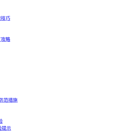
速技巧
矿攻略
与防范措施
验
险提示