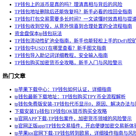
TP钱包上的派币是真的吗？理清真相与背后的风险
TP钱包地址删除后还能恢复吗？新手必看的找回全指南
TP钱包打包交易需要多长时间？一文读懂时效真相与提
TP钱包收到空投，从意外惊喜到合理处置的全流程指南
资金盘保本tp钱包玩法
TP钱包流动性矿池全指南，新手也能轻松上手的DeFi挖
TP钱包中USDT在哪里查看？新手图文指南
TP钱包导入助记词详细教程，安全输入指南
TP钱包购买加密货币全攻略，新手入门与风险警示
热门文章
tp苹果下载中心：TP钱包如何认证，详细指南
tp钱包最新下载地址：TP钱包购买TPY币全流程解析
tp钱包免费版安装-TP钱包代币显示0，原因、解决办法
下载安装Tp钱包|TP钱包OK链币购买全攻略
tp官网APP下载-TP钱包案件，加密货币领域的风险警示
tp官网正版app|TP钱包交易插件，开启便捷加密交易新体
tp苹果ios官网下载-TP钱包转到欧易，详细操作指南与风