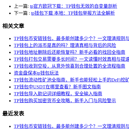
上一篇:
tp官方欧冠下载：TP钱包无效的自变量剖析
下一篇
:
tp钱包下载 本地：TP钱包举报方法全解析
相关文章
TP钱包币安链钱包，最多能创建多少个？一文理清规则
TP钱包上的派币是真的吗？理清真相与背后的风险
TP钱包地址删除后还能恢复吗？新手必看的找回全指南
TP钱包打包交易需要多长时间？一文读懂时效真相与提
TP钱包收到空投，从意外惊喜到合理处置的全流程指南
资金盘保本tp钱包玩法
TP钱包流动性矿池全指南，新手也能轻松上手的DeFi挖
TP钱包中USDT在哪里查看？新手图文指南
TP钱包导入助记词详细教程，安全输入指南
TP钱包购买加密货币全攻略，新手入门与风险警示
最近发表
TP钱包币安链钱包，最多能创建多少个？一文理清规则