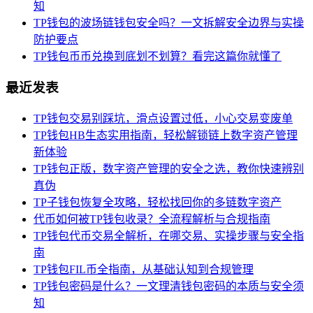
知
TP钱包的波场链钱包安全吗？一文拆解安全边界与实操
防护要点
TP钱包币币兑换到底划不划算？看完这篇你就懂了
最近发表
TP钱包交易别踩坑，滑点设置过低，小心交易变废单
TP钱包HB生态实用指南，轻松解锁链上数字资产管理
新体验
TP钱包正版，数字资产管理的安全之选，教你快速辨别
真伪
TP子钱包恢复全攻略，轻松找回你的多链数字资产
代币如何被TP钱包收录？全流程解析与合规指南
TP钱包代币交易全解析，在哪交易、实操步骤与安全指
南
TP钱包FIL币全指南，从基础认知到合规管理
TP钱包密码是什么？一文理清钱包密码的本质与安全须
知