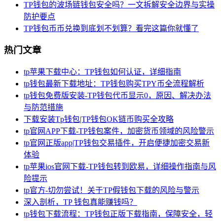
TP钱包的波场链钱包安全吗？一文拆解安全边界与实操
防护要点
TP钱包币币兑换到底划不划算？看完这篇你就懂了
热门文章
tp苹果下载中心：TP钱包如何认证，详细指南
tp钱包最新下载地址：TP钱包购买TPY币全流程解析
tp钱包免费版安装-TP钱包代币显示0，原因、解决办法
与防范措施
下载安装Tp钱包|TP钱包OK链币购买全攻略
tp官网APP下载-TP钱包案件，加密货币领域的风险警示
tp官网正版app|TP钱包交易插件，开启便捷加密交易新
体验
tp苹果ios官网下载-TP钱包转到欧易，详细操作指南与风
险提示
tp官方-切勿尝试！关于TP假钱包下载的风险与警示
深入剖析，TP 钱包真能赚钱吗？
tp钱包下载流程：TP钱包正版下载指南，保障安全，轻