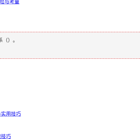
风险与考量
系（
）。
与实用技巧
速技巧