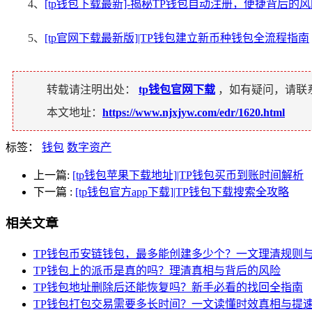
4、
[tp钱包下载最新]-揭秘TP钱包自动注册，便捷背后的
5、
[tp官网下载最新版]|TP钱包建立新币种钱包全流程指南
转载请注明出处：
tp钱包官网下载
，如有疑问，请联
本文地址：
https://www.njxjyw.com/edr/1620.html
标签：
钱包
数字资产
上一篇:
[tp钱包苹果下载地址]|TP钱包买币到账时间解析
下一篇
:
[tp钱包官方app下载]|TP钱包下载搜索全攻略
相关文章
TP钱包币安链钱包，最多能创建多少个？一文理清规则
TP钱包上的派币是真的吗？理清真相与背后的风险
TP钱包地址删除后还能恢复吗？新手必看的找回全指南
TP钱包打包交易需要多长时间？一文读懂时效真相与提