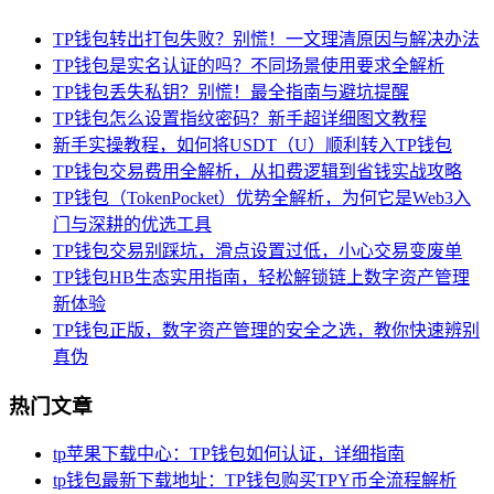
TP钱包转出打包失败？别慌！一文理清原因与解决办法
TP钱包是实名认证的吗？不同场景使用要求全解析
TP钱包丢失私钥？别慌！最全指南与避坑提醒
TP钱包怎么设置指纹密码？新手超详细图文教程
新手实操教程，如何将USDT（U）顺利转入TP钱包
TP钱包交易费用全解析，从扣费逻辑到省钱实战攻略
TP钱包（TokenPocket）优势全解析，为何它是Web3入
门与深耕的优选工具
TP钱包交易别踩坑，滑点设置过低，小心交易变废单
TP钱包HB生态实用指南，轻松解锁链上数字资产管理
新体验
TP钱包正版，数字资产管理的安全之选，教你快速辨别
真伪
热门文章
tp苹果下载中心：TP钱包如何认证，详细指南
tp钱包最新下载地址：TP钱包购买TPY币全流程解析