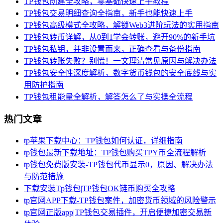
TP钱包创建全攻略，零基础快速上手教程
TP钱包交易明细查询全指南，新手也能快速上手
TP钱包高级模式全攻略，解锁Web3进阶玩法的实用指南
TP钱包转币详解，从0到1学会转账，避开90%的新手坑
TP钱包私钥，并非设置而来，正确查看与备份指南
TP钱包转账失败？别慌！一文理清常见原因与解决办法
TP钱包安全性深度解析，数字货币钱包的安全底线与实
用防护指南
TP钱包租能量全解析，解答怎么了与实操全流程
热门文章
tp苹果下载中心：TP钱包如何认证，详细指南
tp钱包最新下载地址：TP钱包购买TPY币全流程解析
tp钱包免费版安装-TP钱包代币显示0，原因、解决办法
与防范措施
下载安装Tp钱包|TP钱包OK链币购买全攻略
tp官网APP下载-TP钱包案件，加密货币领域的风险警示
tp官网正版app|TP钱包交易插件，开启便捷加密交易新