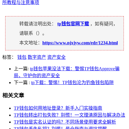
所教程与注意事项
转载请注明出处：
tp钱包官网下载
，如有疑问，
请联系（
）。
本文地址：
https://www.njxjyw.com/edr/1234.html
标签：
钱包
数字资产
资产安全
上一篇:
tp钱包苹果没法下载：警惕TP钱包Approve骗
局，守护你的资产安全
下一篇
:
tp下载：警惕！TP钱包沦为钓鱼钱包陷阱
相关文章
TP钱包如何用地址登录？新手入门实操指南
TP钱包转出打包失败？别慌！一文理清原因与解决办法
TP钱包是实名认证的吗？不同场景使用要求全解析
TP钱包丢失私钥？别慌！最全指南与避坑提醒