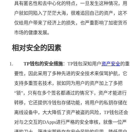
具有匿名性和去中心化的特点，一旦发生这种情况，用
户就如同陷入了茫茫大海，很难追回自己的资产，这不
仅给用户带来了经济上的损失，也严重影响了加密货币
市场的健康发展。
相对安全的因素
TP钱包的安全措施
：TP钱包深知用户
资产安全
的重
要性，因此采用了多种先进的安全技术来保驾护航，它
支持多重签名技术，就如同为用户的资产加上了多把
“锁”，只有在多个签名都通过的情况下，资产才能进行
转移，它还提供冷钱包存储功能，将用户的私钥存储在
离线设备中，大大降低了资产被盗的风险，TP钱包还会
对与之交互的DApps进行严格的安全审核，就像一位严
谨的卫士，筛选出那些存在安全风险的应用，降低用户