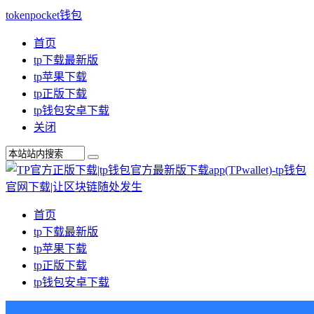
tokenpocket钱包
首页
tp下载最新版
tp苹果下载
tp正版下载
tp钱包安卓下载
关闭
首页
tp下载最新版
tp苹果下载
tp正版下载
tp钱包安卓下载