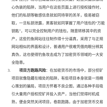
心伪装的陷阱，当用户在这些页面上进行授权操作时，
他们的私钥等敏感信息就如同待宰的羔羊，极易被窃
取，一旦私钥泄露，黑客就如同掌握了用户钱包的“万能
钥匙”，可以完全控制用户的钱包，随意转移其中的资
产，这些钓鱼网站往往制作得十分逼真，采用了与正规
网站相似的界面和设计，普通用户很难凭借肉眼分辨其
真伪，这也使得钓鱼攻击成为了加密货币领域的一大安
全隐患。
项目方跑路风险
：在加密货币的市场中，部分挖矿
项目就像隐藏在暗处的陷阱，有些项目本身就是一场精
心策划的骗局，项目方怀着不良企图，通过各种手段吸
引大量用户授权挖矿并投入资产，当他们觉得时机成
熟，便会突然关闭项目，卷款跑路，由于加密货币交易