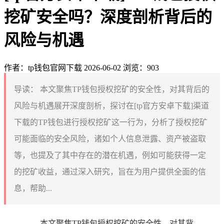
挖矿安全吗？深度剖析背后的
风险与机遇
作者：tp钱包官网下载
2026-06-02
浏览：903
导读：
本文聚焦TP钱包授权挖矿的安全性，对其背后的
风险与机遇展开深度剖析，探讨在[tp官方安卓下载]渠道
下载的TP钱包进行授权挖矿这一行为，分析了授权挖矿
可能面临的安全风险，诸如个人信息泄露、资产被盗取
等，也提及了其中存在的潜在机遇，例如可能获得一定
的挖矿收益，通过深入研究，旨在为用户提供全面的信
息，帮助...
本文聚焦TP钱包授权挖矿的安全性，对其背