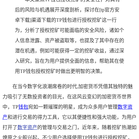
后的风险与机遇展开深度剖析，探讨在[tp官方安
卓下载]渠道下载的TP钱包进行授权挖矿这一行
为，分析了授权挖矿可能面临的安全风险，诸如个
人信息泄露、资产被盗取等，也提及了其中存在的
潜在机遇，例如可能获得一定的挖矿收益，通过深
入研究，旨在为用户提供全面的信息，帮助其在使
用TP钱包授权挖矿时做出更明智的决策。
在当今数字化浪潮席卷的时代,加密货币凭借其独特的魅
力吸引了无数投资者的目光，在这风云变幻的加密货币世界
中，TP
钱包
宛如一颗璀璨的明星，成为众多用户管理
数字资
产
和进行交易的得力工具，它以其便捷性和强大功能，为用户
打开了
数字资产
的管理与交易之门，近年来，随着挖矿热潮如
燎原之火般兴起，不少用户选择使用TP钱包进行授权挖矿，