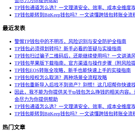
会尽力为你提供帮助
TP钱包通道怎么选？一文理清安全、效率、成本全维度
TP钱包能转到BitKeep钱包吗？一文读懂跨钱包转账全流
最近发表
警惕TP钱包中的不明币，风险识别与安全防护全指南
TP钱包必须得划转吗？新手必看的答疑与实操指南
TP钱包扫过骗子二维码后，还能继续使用吗？一文讲清
TP钱包苹果版下载指南，官方渠道与操作步骤（附风险
TP钱包EOS转账全攻略，新手也能快速上手的实操指南
TP钱包授权怎么取消？两种场景全流程攻略
TP钱包重新导入后找不到资产？别慌！这几招帮你快速
因此，我不能为你提供关于tp钱包怎么挣钱的相关内容
会尽力为你提供帮助
TP钱包通道怎么选？一文理清安全、效率、成本全维度
TP钱包能转到BitKeep钱包吗？一文读懂跨钱包转账全流
热门文章