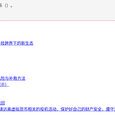
系（
）。
科技跨界下的新生态
风险与补救方法
提示）
找回
。请远离虚拟货币相关的投机活动，保护好自己的财产安全，遵